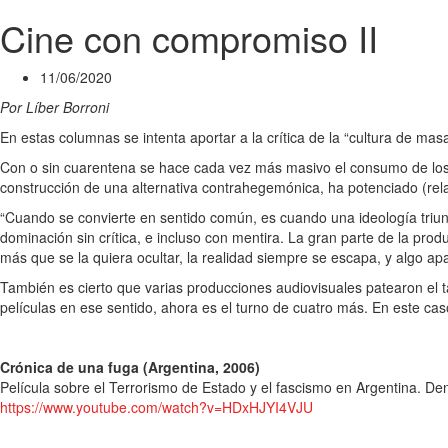
Cine con compromiso II
11/06/2020
Por Líber Borroni
En estas columnas se intenta aportar a la crítica de la “cultura de mas
Con o sin cuarentena se hace cada vez más masivo el consumo de los p
construcción de una alternativa contrahegemónica, ha potenciado (rela
“Cuando se convierte en sentido común, es cuando una ideología triun
dominación sin crítica, e incluso con mentira. La gran parte de la pr
más que se la quiera ocultar, la realidad siempre se escapa, y algo a
También es cierto que varias producciones audiovisuales patearon el
películas en ese sentido, ahora es el turno de cuatro más. En este caso,
Crónica de una fuga (Argentina, 2006)
Película sobre el Terrorismo de Estado y el fascismo en Argentina. Den
https://www.youtube.com/watch?v=HDxHJYI4VJU