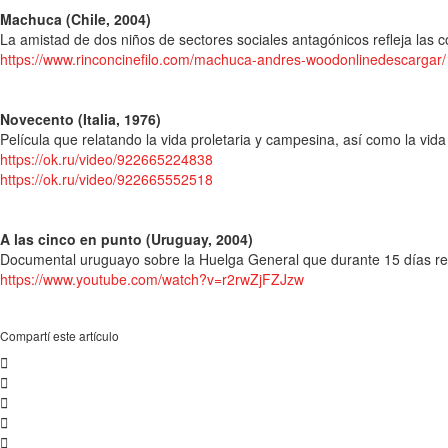
Machuca (Chile, 2004)
La amistad de dos niños de sectores sociales antagónicos refleja las c
https://www.rinconcinefilo.com/machuca-andres-woodonlinedescargar/
Novecento (Italia, 1976)
Película que relatando la vida proletaria y campesina, así como la vida 
https://ok.ru/video/922665224838
https://ok.ru/video/922665552518
A las cinco en punto (Uruguay, 2004)
Documental uruguayo sobre la Huelga General que durante 15 días resi
https://www.youtube.com/watch?v=r2rwZjFZJzw
Compartí este artículo