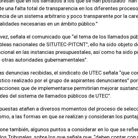
resan que en los llamados a los que se han postulado “han
e una falta total de transparencia en los diferentes proces
encia de un sistema arbitrario y poco transparente por la car
alidades necesarias en un ámbito público.”
 vez, señala el comunicado que “el tema de los llamados púb
leas nacionales de SITUTEC-PITCNT”, ello ha sido objeto d
cional en las instancias presupuestales, así como ha sido p
 otras autoridades gubernamentales”.
as denuncias recibidas, el sindicato de UTEC señala “que c
stico realizado por el grupo de aspirantes denunciantes” po
 acciones que de implementarse permitirían mejorar sustanc
des del sistema de llamados públicos de UTEC”.
opuestas atañen a diversos momentos del proceso de selec
como, a las formas en que se realizan y consideran los punta
pone también, algunos puntos a considerar en lo que se refier
os Tribunales, sobre los que señala que, “deben contar con 