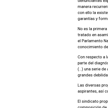
denunciantes exp
manera recurrent
con ello la exist
garantías y form
No es la primera
tratado en asamb
el Parlamento Na
conocimiento de
Con respecto a l
parte del diagnó
(…) una serie de
grandes debilida
Las diversas pr
aspirantes, así 
El sindicato pro
composición de l