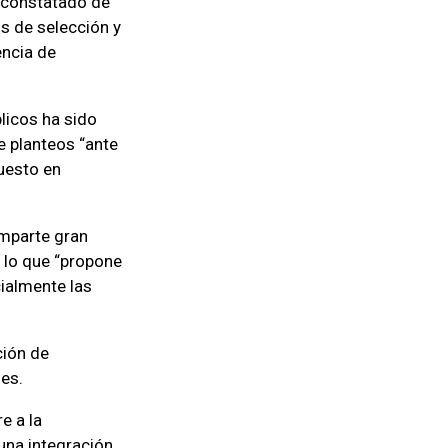
 constatado de
os de selección y
encia de
licos ha sido
e planteos “ante
uesto en
omparte gran
r lo que “propone
ialmente las
ción de
jes.
e a la
una integración