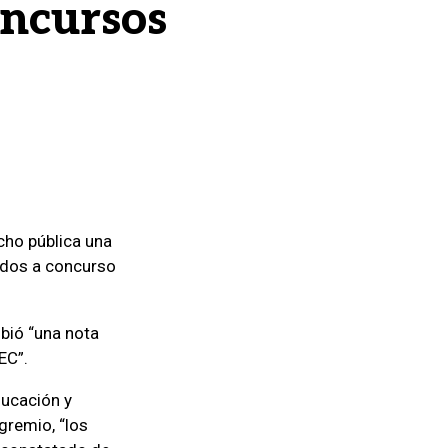
oncursos
cho pública una
ados a concurso
bió “una nota
EC”.
ducación y
gremio, “los