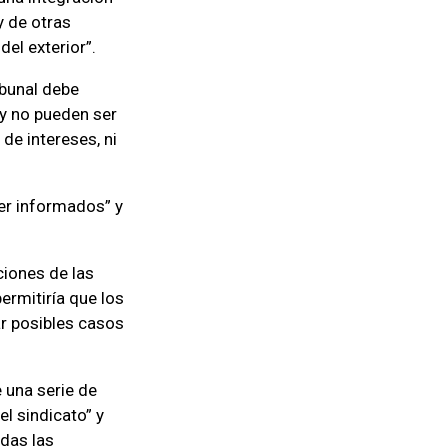
y de otras
el exterior”.
ibunal debe
 y no pueden ser
e intereses, ni
er informados” y
ciones de las
ermitiría que los
ar posibles casos
 una serie de
l sindicato” y
odas las