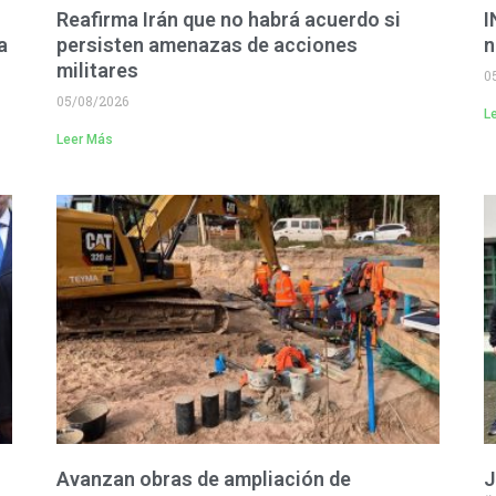
Reafirma Irán que no habrá acuerdo si
I
a
persisten amenazas de acciones
n
militares
0
05/08/2026
L
Leer Más
Avanzan obras de ampliación de
J