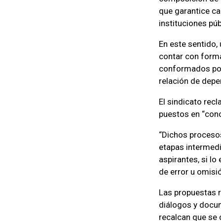
que garantice ca
instituciones pú
En este sentido,
contar con forma
conformados por 
relación de depe
El sindicato rec
puestos en “cono
“Dichos procesos
etapas intermedi
aspirantes, si lo
de error u omisió
Las propuestas r
diálogos y docu
recalcan que se 