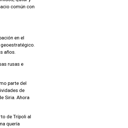
spacio común con
pación en el
o geoestratégico.
os años.
sas rusas e
omo parte del
tividades de
e Siria. Ahora
o de Trípoli al
ina quería