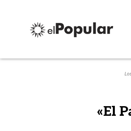
Los
«El P