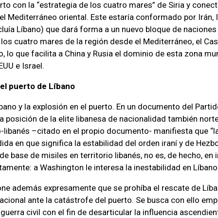
rto con la “estrategia de los cuatro mares” de Siria y conect
el Mediterráneo oriental. Este estaría conformado por Irán, I
ncluía Líbano) que dará forma a un nuevo bloque de naciones 
e los cuatro mares de la región desde el Mediterráneo, el Cas
o, lo que facilita a China y Rusia el dominio de esta zona mu
UU e Israel.
del puerto de Líbano
Líbano y la explosión en el puerto. En un documento del Parti
la posición de la elite libanesa de nacionalidad también nor
libanés –citado en el propio documento- manifiesta que “la
ida en que significa la estabilidad del orden iraní y de Hezbo
e base de misiles en territorio libanés, no es, de hecho, en 
amente: a Washington le interesa la inestabilidad en Líbano
one además expresamente que se prohíba el rescate de Líba
acional ante la catástrofe del puerto. Se busca con ello emp
guerra civil con el fin de desarticular la influencia ascendie