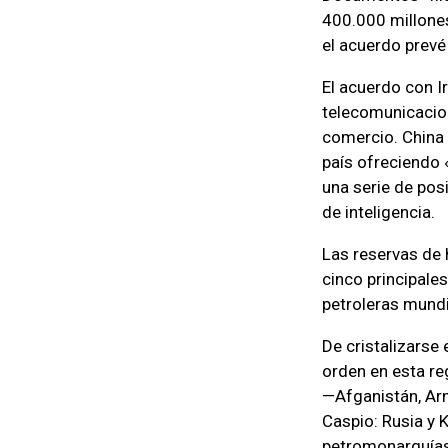
400.000 millones
el acuerdo prevé
El acuerdo con I
telecomunicacione
comercio. China 
país ofreciendo 
una serie de pos
de inteligencia.
Las reservas de 
cinco principale
petroleras mundi
De cristalizarse
orden en esta re
—Afganistán, Arm
Caspio: Rusia y K
petromonarquías 