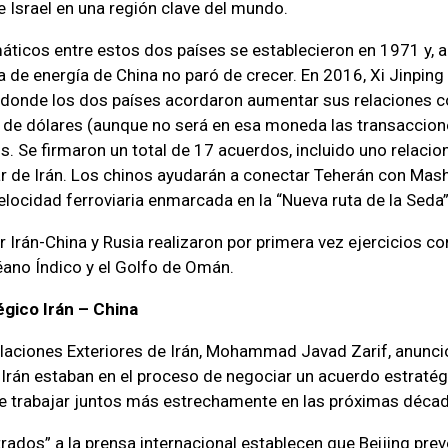
 Israel en una región clave del mundo.
áticos entre estos dos países se establecieron en 1971 y, a 
 de energía de China no paró de crecer. En 2016, Xi Jinping r
 donde los dos países acordaron aumentar sus relaciones c
 de dólares (aunque no será en esa moneda las transaccion
. Se firmaron un total de 17 acuerdos, incluido uno relacio
 de Irán. Los chinos ayudarán a conectar Teherán con Mas
velocidad ferroviaria enmarcada en la “Nueva ruta de la Seda”
ar Irán-China y Rusia realizaron por primera vez ejercicios c
ano Índico y el Golfo de Omán.
gico Irán – China
elaciones Exteriores de Irán, Mohammad Javad Zarif, anunció
e Irán estaban en el proceso de negociar un acuerdo estraté
de trabajar juntos más estrechamente en las próximas déca
rados” a la prensa internacional establecen que Beijing prev