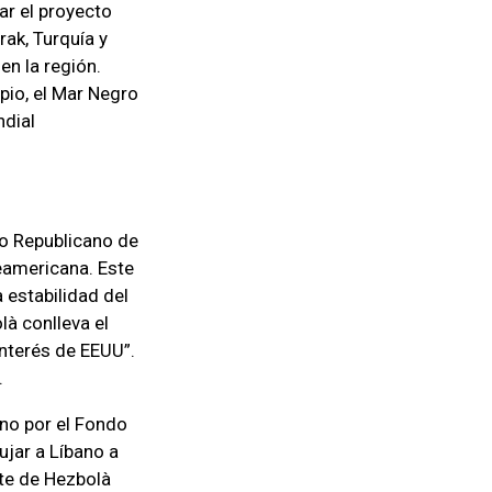
ar el proyecto
rak, Turquía y
en la región.
pio, el Mar Negro
ndial
do Republicano de
teamericana. Este
 estabilidad del
là conlleva el
interés de EEUU”.
.
no por el Fondo
ujar a Líbano a
nte de Hezbolà