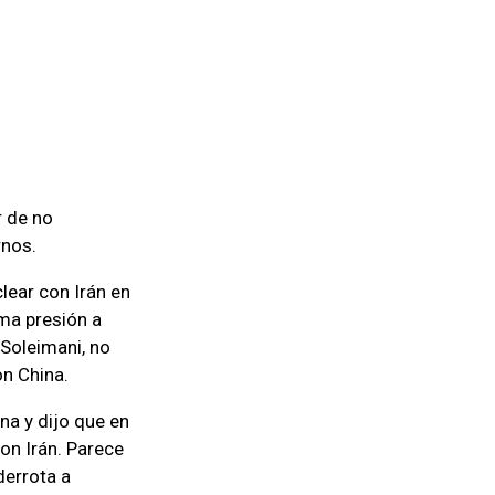
r de no
rnos.
lear con Irán en
ima presión a
 Soleimani, no
on China.
na y dijo que en
on Irán. Parece
derrota a