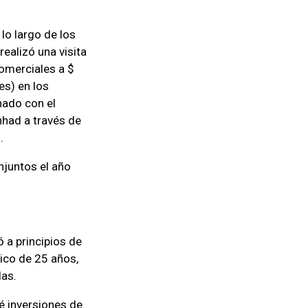
lo largo de los
ealizó una visita
omerciales a $
es) en los
nado con el
hhad a través de
.
onjuntos el año
 a principios de
gico de 25 años,
das.
é inversiones de