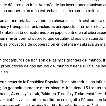
 de dólares con Irán. Además de las inversiones masivas en
 una cooperación más estrecha en el intercambio militar.
rán aumentaría las inversiones chinas en la infraestructura d
s y transporte iraní, incluidos aeropuertos, ferrocarriles y 
también está considerando un papel central en el ciberespac
«un mayor control sobre lo que circula». El posible acuerdo
ibles proyectos de cooperación en defensa y subraya un ma
hidrocarburos de Irán son de las más grandes del mundo. Ir
s productores de gas natural del mundo y tiene el 15% de la
ales.
 este acuerdo la República Popular China obtendría una influ
gión geopolíticamente determinante. Irán tiene 15 fronteras:
enia, Azerbaiyán, Irak, Pakistán, Turquía y Turkmenistán—; 
azajistán; y sus límites marítimos en el golfo Pérsico con la
árabes —Kuwait, Arabia Saudita, Bahréin, Emiratos Árabes U