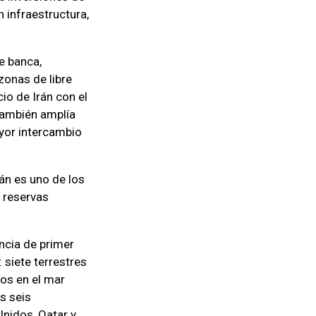
 infraestructura,
e banca,
zonas de libre
io de Irán con el
 también amplía
yor intercambio
án es uno de los
s reservas
encia de primer
 siete terrestres
dos en el mar
s seis
nidos, Qatar y