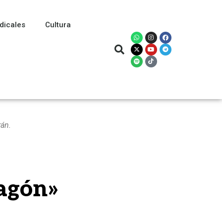
dicales
Cultura
rán.
ragón»