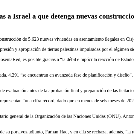
s a Israel a que detenga nuevas construccio
construcción de 5.623 nuevas viviendas en asentamiento ilegales en Cis
presión y apropiación de tierras palestinas impulsadas por el régimen si
 KaosenlaRed, es posible gracias a “la débil e hipócrita reacción de Est
a, 4.291 “se encuentran en avanzada fase de planificación y diseño”, p
e evaluación antes de la aprobación final y preparación de las licitacio
epresentan “una cifra récord, dado que en menos de seis meses de 202
retario general de la Organización de las Naciones Unidas (ONU), Antoni
u portavoz adjunto, Farhan Haq, y en ella se rechaza, además, “la regul