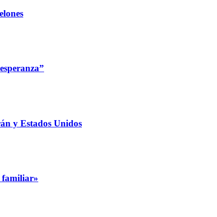
elones
 esperanza”
rán y Estados Unidos
 familiar»