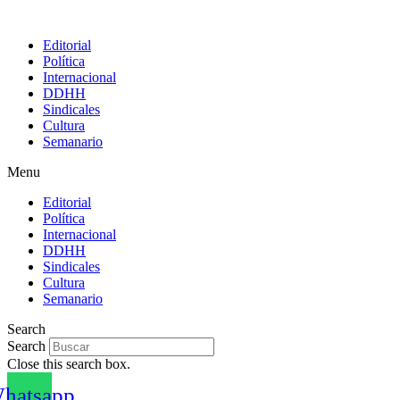
Editorial
Política
Internacional
DDHH
Sindicales
Cultura
Semanario
Menu
Editorial
Política
Internacional
DDHH
Sindicales
Cultura
Semanario
Search
Search
Close this search box.
hatsapp