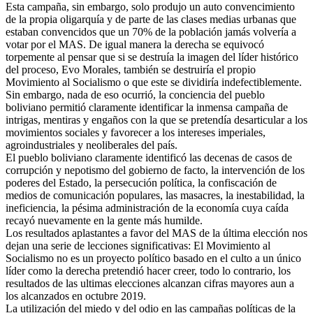
Esta campaña, sin embargo, solo produjo un auto convencimiento
de la propia oligarquía y de parte de las clases medias urbanas que
estaban convencidos que un 70% de la población jamás volvería a
votar por el MAS. De igual manera la derecha se equivocó
torpemente al pensar que si se destruía la imagen del líder histórico
del proceso, Evo Morales, también se destruiría el propio
Movimiento al Socialismo o que este se dividiría indefectiblemente.
Sin embargo, nada de eso ocurrió, la conciencia del pueblo
boliviano permitió claramente identificar la inmensa campaña de
intrigas, mentiras y engaños con la que se pretendía desarticular a los
movimientos sociales y favorecer a los intereses imperiales,
agroindustriales y neoliberales del país.
El pueblo boliviano claramente identificó las decenas de casos de
corrupción y nepotismo del gobierno de facto, la intervención de los
poderes del Estado, la persecución política, la confiscación de
medios de comunicación populares, las masacres, la inestabilidad, la
ineficiencia, la pésima administración de la economía cuya caída
recayó nuevamente en la gente más humilde.
Los resultados aplastantes a favor del MAS de la última elección nos
dejan una serie de lecciones significativas: El Movimiento al
Socialismo no es un proyecto político basado en el culto a un único
líder como la derecha pretendió hacer creer, todo lo contrario, los
resultados de las ultimas elecciones alcanzan cifras mayores aun a
los alcanzados en octubre 2019.
La utilización del miedo y del odio en las campañas políticas de la