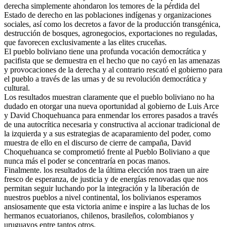
derecha simplemente ahondaron los temores de la pérdida del
Estado de derecho en las poblaciones indígenas y organizaciones
sociales, así como los decretos a favor de la producción transgénica,
destrucción de bosques, agronegocios, exportaciones no reguladas,
que favorecen exclusivamente a las elites cruceñas.
El pueblo boliviano tiene una profunda vocación democrática y
pacifista que se demuestra en el hecho que no cayó en las amenazas
y provocaciones de la derecha y al contrario rescató el gobierno para
el pueblo a través de las urnas y de su revolución democrática y
cultural.
Los resultados muestran claramente que el pueblo boliviano no ha
dudado en otorgar una nueva oportunidad al gobierno de Luis Arce
y David Choquehuanca para enmendar los errores pasados a través
de una autocrítica necesaria y constructiva al accionar tradicional de
la izquierda y a sus estrategias de acaparamiento del poder, como
muestra de ello en el discurso de cierre de campaña, David
Choquehuanca se comprometió frente al Pueblo Boliviano a que
nunca más el poder se concentraría en pocas manos.
Finalmente. los resultados de la última elección nos traen un aire
fresco de esperanza, de justicia y de energías renovadas que nos
permitan seguir luchando por la integración y la liberación de
nuestros pueblos a nivel continental, los bolivianos esperamos
ansiosamente que esta victoria anime e inspire a las luchas de los
hermanos ecuatorianos, chilenos, brasileños, colombianos y
uruguayos entre tantos otros.