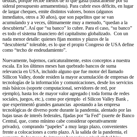
deudas, porque recibe menos de lo que gasta (básicamente por su
sideral presupuesto armamentista). Para cubrir esos déficits, en lugar
de largar cheques, emite distintos valores, bonos (algunos
inmediatos, otros a 30 años), que son papelitos que se van
acumulando y a veces, últimamente muy a menudo, “quedan a la
descubierta”. Así que “su banco” lo cubre. Para el caso, “su banco”
es todo el sistema financiero del capitalismo globalizado. Con un
nada menor detalle: quienes fijan montos y plazos de la
“descubierta” tolerable, es lo que el propio Congreso de USA define
como “techo de endeudamiento”.
Nuevamente, bajemos, caricaturalmente, estos conceptos a nuestra
escala. En los últimos meses han quebrado bancos de suma
relevancia en USA, incluido alguno que fue motor del llamado
Sillicon Valley, donde residen la mayor acumulación de empresas de
tecnologías de la información y comunicaciones, desde los servicios
más básicos (soporte computacional, servidores de red, por
ejemplo), hasta los de mayor valor agregado ( toda forma de redes
sociales, juegos, etc.), como por ejemplo el Silicon Valley Bank ,
que experimentó grandes ganancias apostando a las empresa
tecnológicas de diverso porte durante la pandemia, alentado por las
bajas tasas de interés federales, fijadas por “la Fed” (suerte de Banco
Central, que, como mínimo cabe considerar operativamente
privado), comprando “papeles” a muy largo plazo, convenientes
frente a colocaciones a corto plazo. A la salida de la pandemia, el