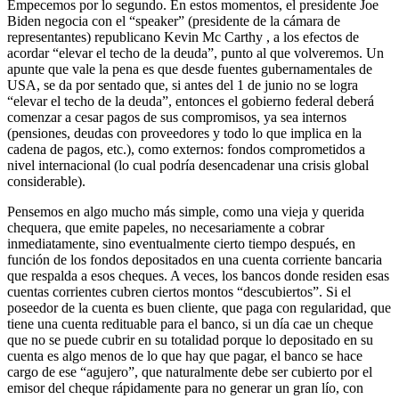
Empecemos por lo segundo. En estos momentos, el presidente Joe
Biden negocia con el “speaker” (presidente de la cámara de
representantes) republicano Kevin Mc Carthy , a los efectos de
acordar “elevar el techo de la deuda”, punto al que volveremos. Un
apunte que vale la pena es que desde fuentes gubernamentales de
USA, se da por sentado que, si antes del 1 de junio no se logra
“elevar el techo de la deuda”, entonces el gobierno federal deberá
comenzar a cesar pagos de sus compromisos, ya sea internos
(pensiones, deudas con proveedores y todo lo que implica en la
cadena de pagos, etc.), como externos: fondos comprometidos a
nivel internacional (lo cual podría desencadenar una crisis global
considerable).
Pensemos en algo mucho más simple, como una vieja y querida
chequera, que emite papeles, no necesariamente a cobrar
inmediatamente, sino eventualmente cierto tiempo después, en
función de los fondos depositados en una cuenta corriente bancaria
que respalda a esos cheques. A veces, los bancos donde residen esas
cuentas corrientes cubren ciertos montos “descubiertos”. Si el
poseedor de la cuenta es buen cliente, que paga con regularidad, que
tiene una cuenta redituable para el banco, si un día cae un cheque
que no se puede cubrir en su totalidad porque lo depositado en su
cuenta es algo menos de lo que hay que pagar, el banco se hace
cargo de ese “agujero”, que naturalmente debe ser cubierto por el
emisor del cheque rápidamente para no generar un gran lío, con