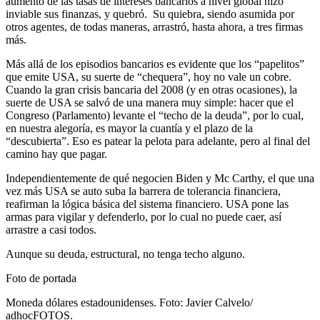
aumento de las tasas de intereses bancarios a nivel global hizo
inviable sus finanzas, y quebró. Su quiebra, siendo asumida por
otros agentes, de todas maneras, arrastró, hasta ahora, a tres firmas
más.
Más allá de los episodios bancarios es evidente que los “papelitos”
que emite USA, su suerte de “chequera”, hoy no vale un cobre.
Cuando la gran crisis bancaria del 2008 (y en otras ocasiones), la
suerte de USA se salvó de una manera muy simple: hacer que el
Congreso (Parlamento) levante el “techo de la deuda”, por lo cual,
en nuestra alegoría, es mayor la cuantía y el plazo de la
“descubierta”. Eso es patear la pelota para adelante, pero al final del
camino hay que pagar.
Independientemente de qué negocien Biden y Mc Carthy, el que una
vez más USA se auto suba la barrera de tolerancia financiera,
reafirman la lógica básica del sistema financiero. USA pone las
armas para vigilar y defenderlo, por lo cual no puede caer, así
arrastre a casi todos.
Aunque su deuda, estructural, no tenga techo alguno.
Foto de portada
Moneda dólares estadounidenses. Foto: Javier Calvelo/
adhocFOTOS.