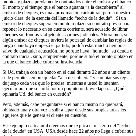
montos y plazos previamente contratados entre el emisor y el banco.
El monto y el tiempo que el banco aguanta “a la descubierta” al
emisor de cheques, es una aproximación caricatural, pero a nuestro
juicio clara, de la esencia del llamado “techo de la deuda”. Si un
emisor de cheques supera en monto o plazo su contrato previo para
reponer lo necesario en su cuenta corriente, será acusado de librar
cheques sin fondos y objeto de acciones judiciales. Ahora bien, si
algún emisor de cheques tuviera la potestad de cambiar las reglas de
juego cuando ya empezó el partido, podría estar mucho tiempo a
salvo de cualquier acusación, no porque haya “honrado” su deuda o
contrato inicial, sino, simplemente, porque subió el monto o plazo en
la que el banco debe cubrir su insolvencia.
Si Ud. trabaja con un banco en el cual durante 22 años a un cliente
se le permite siempre quedar “a la descubierta” y cambiar sus reglas
de juego cada vez que lo precisa, mientras a usted lo intentan
ejecutar por que se tardó por un poquito un breve lapso… ¿Qué
opinaría Ud. del banco en cuestión?
Pero, además, cabe preguntarse si el banco mismo no quebrará,
obligado una y otra vez a salir a tapar desde sus propias arcas los
agujeros que le genera el cliente en cuestión.
Este ejemplo caricatural creemos que explica el misterio del “techo
de la deuda” en USA. USA desde hace 22 años no llega a cubrir sus