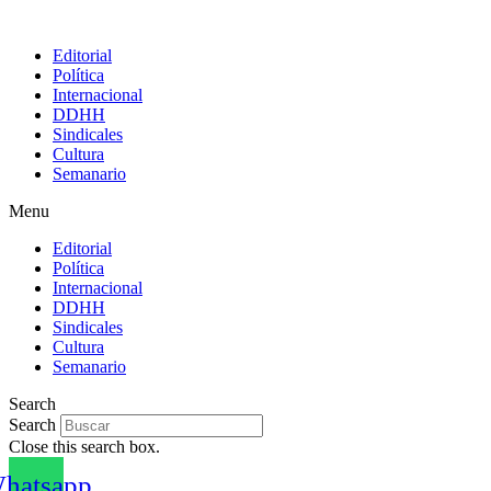
Editorial
Política
Internacional
DDHH
Sindicales
Cultura
Semanario
Menu
Editorial
Política
Internacional
DDHH
Sindicales
Cultura
Semanario
Search
Search
Close this search box.
hatsapp