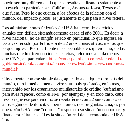
puede ser muy diferente a la que se resulte analizando solamente a
un estado en particular, sea California, Arkansas, Iowa, Texas o el
que fuera. Pero lo que cuenta, a los efectos de la relación con el
mundo, del impacto global, es justamente lo que pasa a nivel federal.
Las administraciones federales de USA han cerrado ejercicios
anuales con déficit, sistemáticamente desde el año 2001. Es decir, a
nivel nacional, no de ningún estado en particular, lo que ingresa en
las arcas ha sido por la friolera de 22 años consecutivos, menos que
lo que ingresa. Por una fuente insospechable de izquierdismo, de las
muchas que lo dicen con todas las letras, referimos a nada menos
que CNN, en particular a
https://cnnespanol.cnn.com/video/deuda-
gobierno-federal-economia-debate-techo-deuda-impacto-panorama-
mundial/
Obviamente, con ese simple dato, aplicado a cualquier otro país del
mundo, uno inmediatamente avizora un país quebrado, en llamas,
intervenido por los organismos multilaterales de crédito (eufemismo
para aves rapaces, como el FMI, por ejemplo), y en todo caso, cabe
resaltar que ese pandemonio se desataría no con 22 sino con 5 o 6
años seguidos de déficit. Caben entonces dos preguntas. Una, es por
qué razón USA tiene “coronita” respecto a su situación económica y
financiera. Otra, es cuál es la situación real de la economía de USA
hoy.