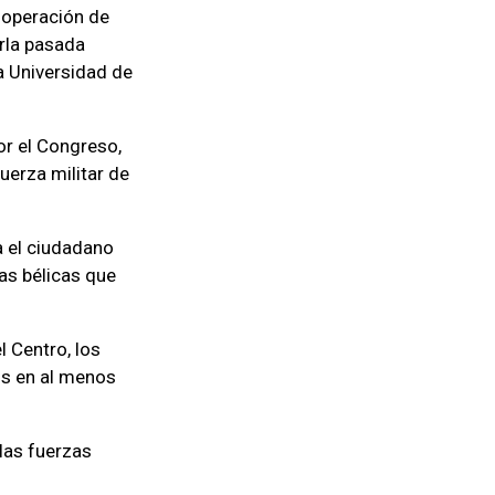
ooperación de
rla pasada
a Universidad de
or el Congreso,
uerza militar de
a el ciudadano
as bélicas que
l Centro, los
os en al menos
las fuerzas