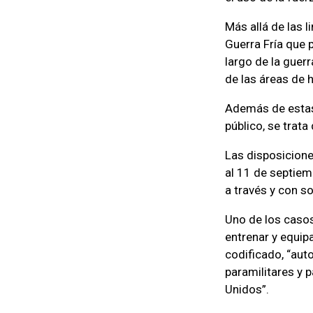
Más allá de las l
Guerra Fría que p
largo de la guer
de las áreas de h
Además de estas 
público, se trat
Las disposicione
al 11 de septiem
a través y con so
Uno de los casos
entrenar y equip
codificado, “aut
paramilitares y 
Unidos”.