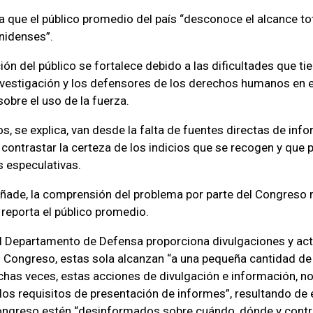
ca que el público promedio del país “desconoce el alcance tot
nidenses”.
ón del público se fortalece debido a las dificultades que ti
nvestigación y los defensores de los derechos humanos en e
obre el uso de la fuerza.
s, se explica, van desde la falta de fuentes directas de info
contrastar la certeza de los indicios que se recogen y que p
s especulativas.
 añade, la comprensión del problema por parte del Congreso 
reporta el público promedio.
l Departamento de Defensa proporciona divulgaciones y act
 Congreso, estas sola alcanzan “a una pequeña cantidad de 
uchas veces, estas acciones de divulgación e información, 
los requisitos de presentación de informes”, resultando de e
ngreso estén “desinformados sobre cuándo, dónde y contra