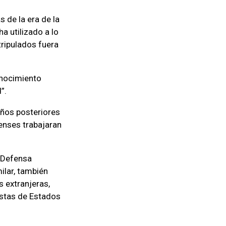
s de la era de la
a utilizado a lo
tripulados fuera
onocimiento
”.
años posteriores
denses trabajaran
e Defensa
ilar, también
s extranjeras,
ristas de Estados