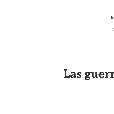
I
Las guer