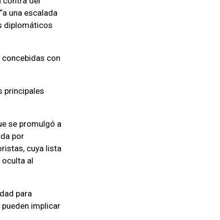
 contra del
 “a una escalada
os diplomáticos
l concebidas con
 principales
que se promulgó a
ada por
istas, cuya lista
oculta al
idad para
e pueden implicar