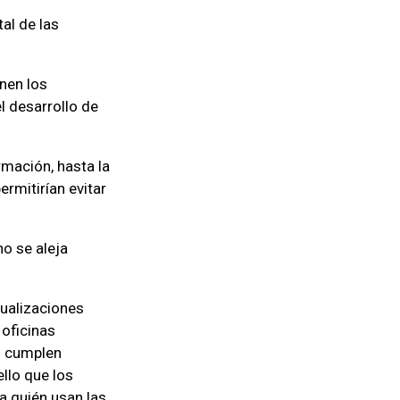
al de las
enen los
l desarrollo de
rmación, hasta la
ermitirían evitar
no se aleja
ualizaciones
oficinas
no cumplen
llo que los
 quién usan las