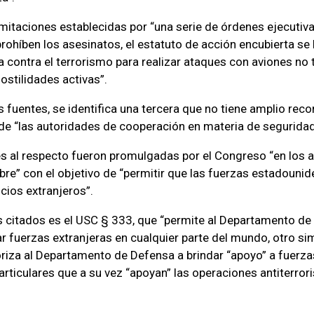
imitaciones establecidas por “una serie de órdenes ejecutiva
rohíben los asesinatos, el estatuto de acción encubierta se h
ra contra el terrorismo para realizar ataques con aviones no 
ostilidades activas”.
fuentes, se identifica una tercera que no tiene amplio rec
a de “las autoridades de cooperación en materia de seguridad
s al respecto fueron promulgadas por el Congreso “en los 
bre” con el objetivo de “permitir que las fuerzas estadouni
cios extranjeros”.
 citados es el USC § 333, que “permite al Departamento d
ar fuerzas extranjeras en cualquier parte del mundo, otro sim
oriza al Departamento de Defensa a brindar “apoyo” a fuerza
particulares que a su vez “apoyan” las operaciones antiterro