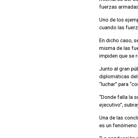
fuerzas armadas
Uno de los ejemp
cuando las fuerz
En dicho caso, s
misma de las fue
impiden que se r
Junto al gran pú
diplomáticas de
“luchar” para “c
“Donde falla la 
ejecutivo”, subra
Una de las concl
es un fenómeno r