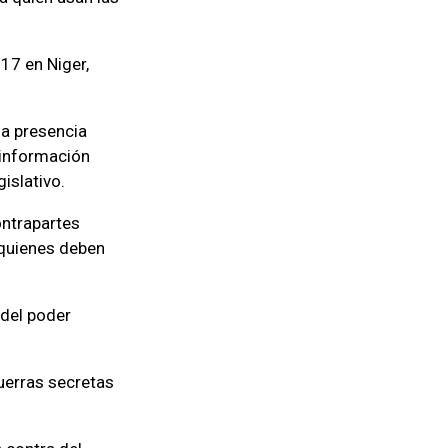
17 en Niger,
la presencia
sinformación
islativo.
ontrapartes
 quienes deben
 del poder
guerras secretas