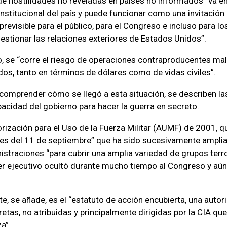
e hostilidades no reveladas en países no informados” va en
nstitucional del país y puede funcionar como una invitación
previsible para el público, para el Congreso e incluso para l
stionar las relaciones exteriores de Estados Unidos”.
 se “corre el riesgo de operaciones contraproducentes ma
s, tanto en términos de dólares como de vidas civiles”.
 comprender cómo se llegó a esta situación, se describen las
pacidad del gobierno para hacer la guerra en secreto.
torización para el Uso de la Fuerza Militar (AUMF) de 2001, 
ues del 11 de septiembre” que ha sido sucesivamente ampli
istraciones “para cubrir una amplia variedad de grupos terror
r ejecutivo ocultó durante mucho tiempo al Congreso y aún 
e, se añade, es el “estatuto de acción encubierta, una autor
etas, no atribuidas y principalmente dirigidas por la CIA qu
a”.