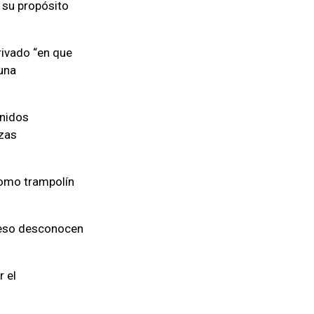
 su propósito
rivado “en que
una
Unidos
rzas
como trampolín
greso desconocen
r el