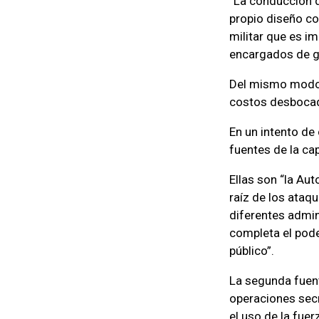
“La conducción d
propio diseño co
militar que es im
encargados de ge
Del mismo modo,
costos desbocado
En un intento de
fuentes de la ca
Ellas son “la Au
raíz de los ataq
diferentes admin
completa el pode
público”.
La segunda fuent
operaciones secr
el uso de la fuerz