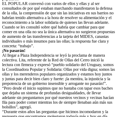
EL POPULAR conversó con varios de ellos y ellas y al ser
consultados de por qué estaban marchando manifestaron la defensa
de la olla, la comprensión de que sin las iniciativas en sus barrios no
habrían tenido alternativa a la hora de resolver su alimentación y el
reconocimiento a la labor solidaria de quienes las llevan adelante.
Cuando se les consultó sobre qué habría que cambiar para que
comer en una olla no sea la única alternativa no surgieron propuestas
de aumento de las transferencias a la tarjeta del MIDES, canastas
individuales o más insumos para las ollas; la respuesta fue clara y
concreta: “trabajo”.
¡No pasarán!
Al llegar a Plaza Independencia se leyó la proclama de manera
colectiva. Lita, referente de la Red de Ollas del Cerro inició la
lectura con firmeza y expresó “pueblo solidario del Uruguay, somos
la Coordinadora Popular y Solidaria: Ollas por vida digna; somos las
ollas y los merenderos populares organizados y estamos hoy juntos
y juntas para decir bien claro y fuerte: ¡la mentira, la injusticia y la
prepotencia de un gobierno insensible y arrogante no pasarán!”.
“Pero desde el inicio supimos que no bastaba con tapar esos baches
que dejaba un sistema de profundas desigualdades, de llevar
adelante sin preguntarnos por qué nuestros vecinos y vecinas hacían
fila para poder comer mientras los de siempre llenaban aún más sus
bolsillos”, agregó.
“Durante estos años las preguntas que hicimos incomodaron y la
respuesta que encontramos molestaron todavía más y hoy en día