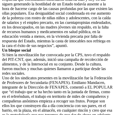
siguen generando la hostilidad de un Estado todavía ausente a la
hora de hacerse cargo de las causas profundas por las que existen las
ollas populares. Esa desigualdad social condensada en ese aumento
de la pobreza con rostro de niñas niños y adolescentes, con la caída
de salarios y el empleo precario, en las cuentapropistas endeudados,
en los desocupados, en las madres jóvenes sin respaldo, en la falta
de recursos humanos y medicamentos en salud pública, en la
educación venida a menos, en la vivienda precaria por falta de
respuesta del Estado, mientras la casta de intocables nos refriega en
la cara el éxito de sus negocios”, apuntó.
Un bloque social
Si bien la movilización fue convocada por la CPS, tuvo el respaldo
del PIT-CNT, que, además, inició una campaña de recolección de
alimentos, y de la Intersocial en su conjunto. Desde la cultura,
fueron muchos y muchas quienes llamaron a participar desde las
redes sociales.
Uno de los sindicatos presentes en la movilización fue la Federación
de Profesores de Secundaria (FENAPES). Emiliano Mandacen,
integrante de la Dirección de FENAPES, comentó a EL POPULAR
que “el trabajo que se ha hecho tanto en la juntada de firmas, como
en el referéndum, el trabajo en territorio de miles de compañeros y
compañeras anónimos empieza a recoger sus frutos. Porque son
ellos los que construyen día a día conciencia con sus pares, en el
barrio, en la plaza, en el almacén, en cualquier rincón y creo que esa
es la metodología que nos tenemos de que dar de ahora en adelante,