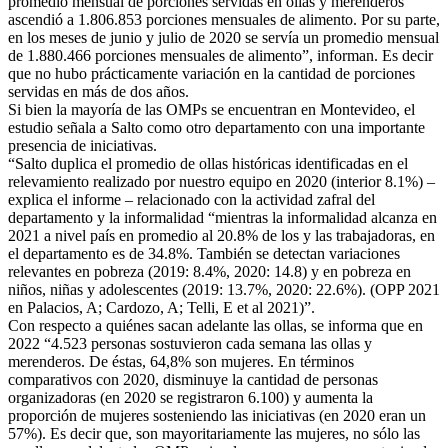
promedio mensual de porciones servidas en ollas y merenderos
ascendió a 1.806.853 porciones mensuales de alimento. Por su parte,
en los meses de junio y julio de 2020 se servía un promedio mensual
de 1.880.466 porciones mensuales de alimento”, informan. Es decir
que no hubo prácticamente variación en la cantidad de porciones
servidas en más de dos años.
Si bien la mayoría de las OMPs se encuentran en Montevideo, el
estudio señala a Salto como otro departamento con una importante
presencia de iniciativas.
“Salto duplica el promedio de ollas históricas identificadas en el
relevamiento realizado por nuestro equipo en 2020 (interior 8.1%) –
explica el informe – relacionado con la actividad zafral del
departamento y la informalidad “mientras la informalidad alcanza en
2021 a nivel país en promedio al 20.8% de los y las trabajadoras, en
el departamento es de 34.8%. También se detectan variaciones
relevantes en pobreza (2019: 8.4%, 2020: 14.8) y en pobreza en
niños, niñas y adolescentes (2019: 13.7%, 2020: 22.6%). (OPP 2021
en Palacios, A; Cardozo, A; Telli, E et al 2021)”.
Con respecto a quiénes sacan adelante las ollas, se informa que en
2022 “4.523 personas sostuvieron cada semana las ollas y
merenderos. De éstas, 64,8% son mujeres. En términos
comparativos con 2020, disminuye la cantidad de personas
organizadoras (en 2020 se registraron 6.100) y aumenta la
proporción de mujeres sosteniendo las iniciativas (en 2020 eran un
57%). Es decir que, son mayoritariamente las mujeres, no sólo las