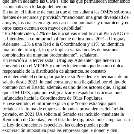
que llevan adelante las OMPs, sino las que permanecen sosteniendo
las iniciativas a lo largo del tiempo”.
En tanto, el informe da cuenta que al consultar a las OMPs sobre sus
fuentes de recursos y provisión “mencionan una gran diversidad de
apoyos, los cuales en algunos casos son puntuales y dinámicos y en
otros casos cuentan con mayor estabilidad”.
“En Montevideo, 42% de las iniciativas identifican al Plan ABC de
la Intendencia como principal fuente de insumos, 20% a Uruguay
Adelante, 12% a una Red o la Coordinadora y 11% no identifica
una fuente principal, lo que implica varias fuentes de insumos
combinados sin ninguna predominante”, señalaron.
En relación a la tercerizada “Uruguay Adelante” que tienen un
convenio con el MIDES y que recientemente quedó como única
responsable de la distribución de alimentos, se constató
recientemente el cobro, por parte de su Presidente y hermana de un
salario desde 2021, lo cual constituye una ilegalidad por el tipo de
contrato con el Estado, además, es uno de los actores que, al igual
que el MIDES, opta por estigmatizar y respaldar las acusaciones
infundadas hacia la Coordinadora de Ollas Populares.
En ese sentido, el informe explica que “como estrategia para
fortalecer la trama de empresas donantes provenientes del ámbito
privado, en 2021 UA solicita al Senado ser incluido -mediante la
Rendición de Cuentas-, en el listado de organizaciones amparadas a
la Ley de donaciones especiales, las cuales pueden pedir
exoneración impositiva para las empresas que le donen y den