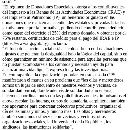
sostén”.
“El régimen de Donaciones Especiales, otorga a los contribuyentes
del Impuesto a las Rentas de las Actividades Económicas (IRAE) y
del Impuesto al Patrimonio (IP), un beneficio originado en las
donaciones que realicen a las entidades estatales y privadas listadas
taxativamente por la normativa, pudiendo el contribuyente deducir
como gasto del ejercicio el 25% del monto donado, y obtener por el
75% restante, certificados de crédito para el pago del IRAE e IP.
(https://www.dgi.gub.uy)”, aclaran.
“El foco de la acción social está así colocado no en las situaciones
injustas que generan la desigualdad bajo la lógica del capital, sino en
cómo garantizar un mínimo de asistencia para aquellas personas que
no puedan acomodarse a los cambios y necesitan ayuda para
alcanzar una vida digna”, expresa los y las investigadoras.
En contrapartida, la organización popular, en este caso la CPS
manifestaron el martes en su proclama que “las ollas y merenderos
somos un lugar de encuentro de nuestros vecinos y vecinas, de
solidaridad barrial, donde además de solidaridad alimentaria,
hacemos coordinaciones con las policlínicas zonales, impulsamos el
apoyo escolar, las huertas, cursos de panadería, carpintería, también
nos apoyamos para concretar colectivos productivos, organizar el
día de las niñas y niños, y mucho más. Las ollas y merenderos
también sumamos esfuerzos con vecinas y vecinos, otras
organizaciones sociales, la Universidad de la República, los
sindicatos, las instituciones solidarias”.