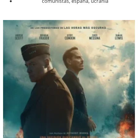
comunistas
,
españa
,
ucrania