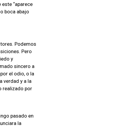
e este “aparece
elo boca abajo
ictores. Podemos
siciones. Pero
iedo y
lamado sincero a
or el odio, o la
 verdad y a la
o realizado por
mingo pasado en
unciara la