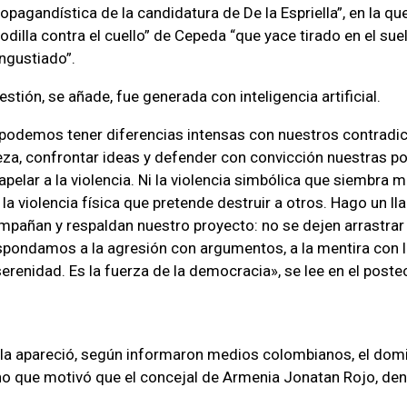
opagandística de la candidatura de De la Espriella”, en la qu
odilla contra el cuello” de Cepeda “que yace tirado en el su
ngustiado”.
stión, se añade, fue generada con inteligencia artificial.
podemos tener diferencias intensas con nuestros contrad
eza, confrontar ideas y defender con convicción nuestras po
elar a la violencia. Ni la violencia simbólica que siembra m
 la violencia física que pretende destruir a otros. Hago un l
pañan y respaldan nuestro proyecto: no se dejen arrastrar p
pondamos a la agresión con argumentos, a la mentira con la
serenidad. Es la fuerza de la democracia», se lee en el poste
alla apareció, según informaron medios colombianos, el do
o que motivó que el concejal de Armenia Jonatan Rojo, den