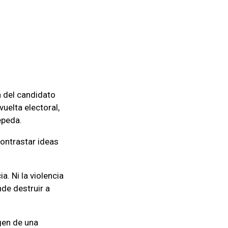
a del candidato
uelta electoral,
epeda.
contrastar ideas
a. Ni la violencia
nde destruir a
gen de una