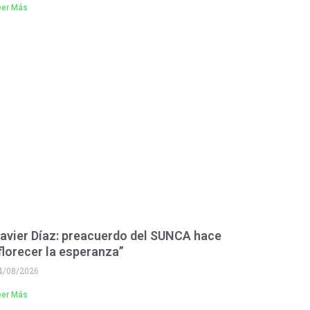
eer Más
avier Díaz: preacuerdo del SUNCA hace
florecer la esperanza”
4/08/2026
eer Más