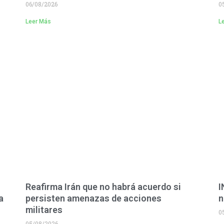
06/08/2026
0
Leer Más
L
Reafirma Irán que no habrá acuerdo si
I
a
persisten amenazas de acciones
n
militares
0
05/08/2026