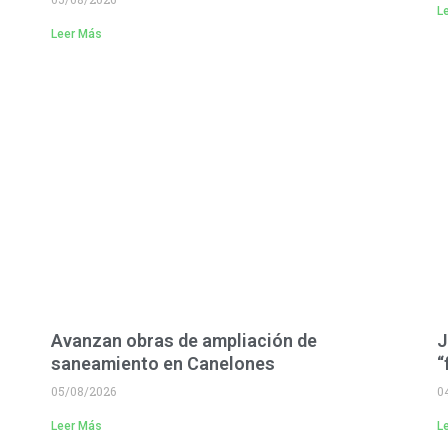
L
Leer Más
Avanzan obras de ampliación de
J
saneamiento en Canelones
“
05/08/2026
0
Leer Más
L