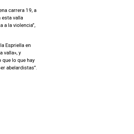
ena carrera 19, a
 esta valla
 a la violencia”,
a Espriella en
 valla», y
o que lo que hay
er abelardistas”.