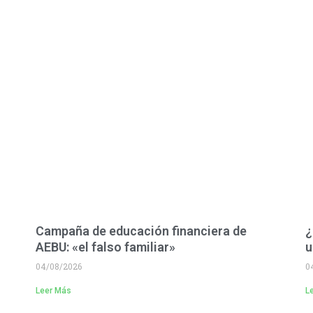
Campaña de educación financiera de
¿
AEBU: «el falso familiar»
u
04/08/2026
0
Leer Más
L