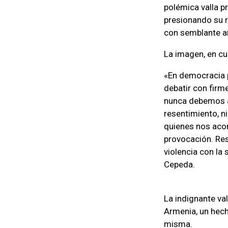
polémica valla pr
presionando su r
con semblante a
La imagen, en cue
«En democracia 
debatir con firm
nunca debemos ap
resentimiento, ni
quienes nos acom
provocación. Res
violencia con la 
Cepeda.
La indignante v
Armenia, un hech
misma.