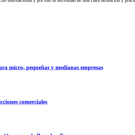
ho internacional y por ello la necesidad de una clara definición y prácti
ara micro, pequeñas y medianas empresas
cciones comerciales