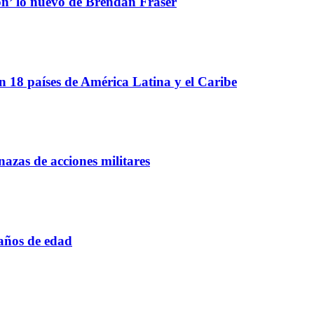
ón’ lo nuevo de Brendan Fraser
 18 países de América Latina y el Caribe
azas de acciones militares
 años de edad