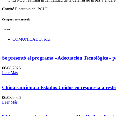
El PCU reafirma la centralidad de la defensa de la paz y el derec
Comité Ejecutivo del PCU”.
Compartí este artículo
Temas
COMUNICADO
,
pcu
Se presentó el programa «Adecuación Tecnológica» p
06/08/2026
Leer Más
China sanciona a Estados Unidos en respuesta a restri
06/08/2026
Leer Más