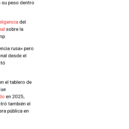
ó su peso dentro
eligencia
del
nal
sobre la
mp.
encia rusa» pero
nal desde el
itó
n el tablero de
fue
ado
en 2025,
tró también el
era pública en