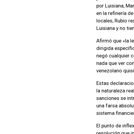
por Luisiana, Ma
en la refinería 
locales, Rubio r
Luisiana y no ti
Afirmó que «la l
dirigida específ
negó cualquier c
nada que ver con
venezolano quisi
Estas declaraci
la naturaleza re
sanciones se int
una farsa absolu
sistema financie
El punto de infl
resolución que i