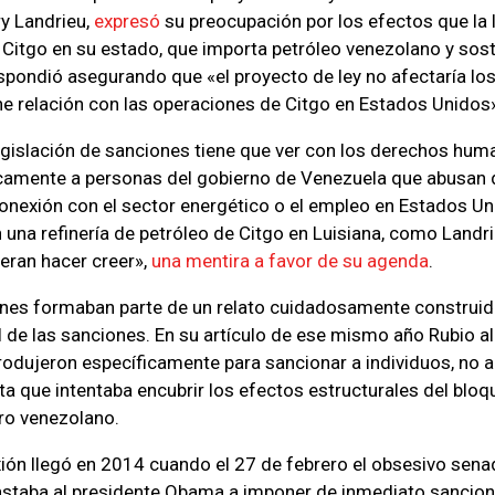
ry Landrieu,
expresó
su preocupación por los efectos que la l
de Citgo en su estado, que importa petróleo venezolano y so
espondió asegurando que «el proyecto de ley no afectaría l
ene relación con las operaciones de Citgo en Estados Unidos
egislación de sanciones tiene que ver con los derechos hum
icamente a personas del gobierno de Venezuela que abusan de
onexión con el sector energético o el empleo en Estados Un
 una refinería de petróleo de Citgo en Luisiana, como Landri
eran hacer creer»,
una mentira a favor de su agenda
.
ones formaban parte de un relato cuidadosamente construid
al de las sanciones. En su artículo de ese mismo año Rubio a
rodujeron específicamente para sancionar a individuos, no 
ta que intentaba encubrir los efectos estructurales del blo
ro venezolano.
exión llegó en 2014 cuando el 27 de febrero el obsesivo sen
nstaba al presidente Obama a imponer de inmediato sancio