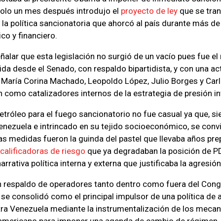
solo un mes después introdujo el
proyecto de ley
que se tran
 la política sancionatoria que ahorcó al país durante más d
co y financiero.
ñalar que esta legislación no surgió de un vacío pues fue el
a desde el Senado, con respaldo bipartidista, y con una ac
María Corina Machado, Leopoldo López, Julio Borges y Carl
 como catalizadores internos de la estrategia de presión in
petróleo para el fuego sancionatorio no fue casual ya que, s
ezuela e intrincado en su tejido socioeconómico, se convir
 las medidas fueron la guinda del pastel que llevaba años pr
calificadoras de riesgo
que ya degradaban la posición de 
arrativa política interna y externa que justificaba la agresión
n respaldo de operadores tanto dentro como fuera del Con
se consolidó como el principal impulsor de una política de 
tra Venezuela mediante la instrumentalización de los meca
teamericano para imponer una agenda de cambio de régimen.