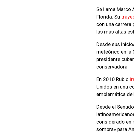
Se llama Marco A
Florida. Su
traye
con una carrera 
las más altas es
Desde sus inici
meteórico en la 
presidente cuban
conservadora.
En 2010 Rubio
i
Unidos en una con
emblemática del 
Desde el Senado 
latinoamericanos
considerado en m
sombra» para Am