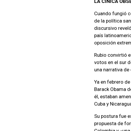
LA CÍNICA OB
Cuando fungió co
de la política s
discursivo revel
país latinoameri
oposición extrem
Rubio convirtió 
votos en el sur d
una narrativa de
Ya en febrero d
Barack Obama de
él, estaban ame
Cuba y Nicaragua
Su postura fue e
propuesta de fo
Colombia y «una 