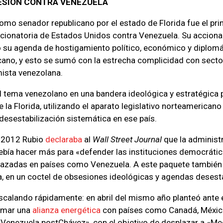
SESIÓN CONTRA VENEZUELA
mo senador republicano por el estado de Florida fue el prin
ancionatoria de Estados Unidos contra Venezuela. Su accionar
ó su agenda de hostigamiento político, económico y diplomá
cano, y esto se sumó con la estrecha complicidad con secto
ista venezolana.
el tema venezolano en una bandera ideológica y estratégica p
e la Florida, utilizando el aparato legislativo norteamerica
 desestabilización sistemática en ese país.
e 2012 Rubio
declaraba
al
Wall Street Journal
que la administ
bía hacer más para «defender las instituciones democrátic
nazadas en países como Venezuela. A este paquete también 
, en un coctel de obsesiones ideológicas y agendas desesta
scalando rápidamente: en abril del mismo año planteó ante
rmar una
alianza energética
con países como Canadá, México,
Venezuela postChávez», con el objetivo de desplazar a «Me