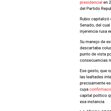
presidencial
en 2
del Partido Repu
Rubio capitalizó 
Senado, del cual 
injerencia rusa 
Su manejo de e
descartaba colus
punto de vista po
consecuencias 
Ese gesto, que o
las lealtades int
precisamente eso
cuya
confirmaci
capital político
esa instancia.