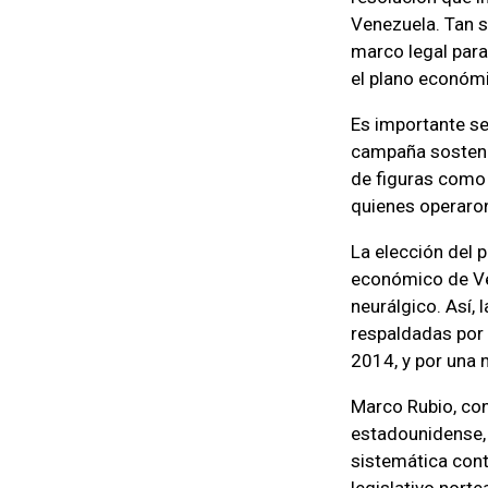
Venezuela. Tan 
marco legal para
el plano económi
Es importante se
campaña sostenid
de figuras como 
quienes operaron
La elección del 
económico de Ven
neurálgico. Así,
respaldadas por
2014, y por una n
Marco Rubio, co
estadounidense, 
sistemática con
legislativo nor