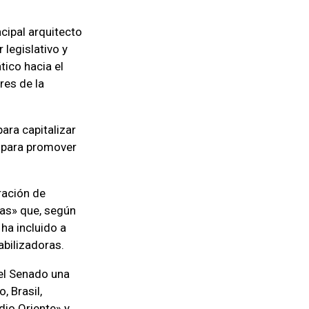
cipal arquitecto
 legislativo y
tico hacia el
res de la
ara capitalizar
no para promover
ración de
as» que, según
ha incluido a
bilizadoras.
 el Senado una
 Brasil,
dio Oriente» y