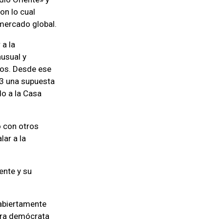
on lo cual
 mercado global.
 a la
usual y
dos. Desde ese
3 una supuesta
do a la Casa
o con otros
lar a la
ente y su
 abiertamente
dora demócrata