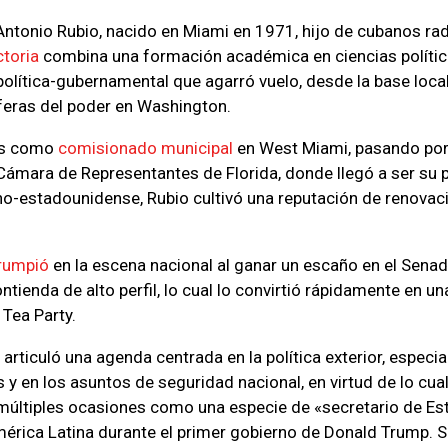
ntonio Rubio, nacido en Miami en 1971, hijo de cubanos ra
ctoria
combina una formación académica en ciencias polític
política-gubernamental que agarró vuelo, desde la base local
feras del poder en Washington.
os como
comisionado municipal
en West Miami, pasando po
Cámara de Representantes de Florida, donde llegó a ser su 
o-estadounidense, Rubio cultivó una reputación de renovac
rrumpió
en la escena nacional al ganar un escaño en el Sena
tienda de alto perfil, lo cual lo convirtió rápidamente en un
Tea Party.
articuló una agenda centrada en la política exterior, espec
 y en los asuntos de seguridad nacional, en virtud de lo cua
últiples ocasiones como una especie de «secretario de Est
érica Latina durante el primer gobierno de Donald Trump. 