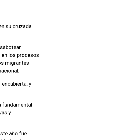
en su cruzada
 sabotear
o en los procesos
los migrantes
nacional.
encubierta, y
ma fundamental
vas y
este año fue