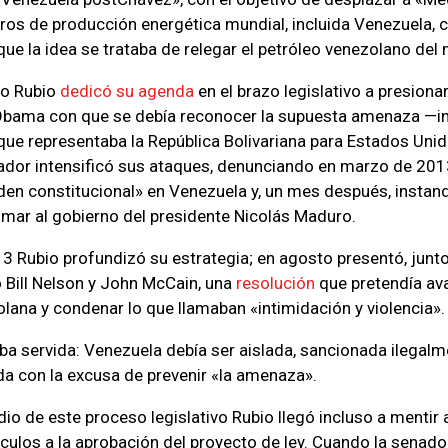
os de producción energética mundial, incluida Venezuela, c
 que la idea se trataba de relegar el petróleo venezolano del
ño Rubio
dedicó su agenda
en el brazo legislativo a presionar
Obama con que se debía reconocer la supuesta amenaza —in
que representaba la República Bolivariana para Estados Uni
dor intensificó sus ataques, denunciando en marzo de 201
rden constitucional» en Venezuela y, un mes después, instan
timar al gobierno del presidente Nicolás Maduro.
13 Rubio profundizó su estrategia; en agosto presentó, junt
Bill Nelson y John McCain, una
resolución
que pretendía ava
lana y condenar lo que llamaban «intimidación y violencia».
aba servida: Venezuela debía ser aislada, sancionada ilegalm
a con la excusa de prevenir «la amenaza».
io de este proceso legislativo Rubio llegó incluso a mentir
áculos a la aprobación del proyecto de ley. Cuando la sena