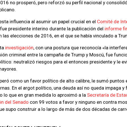
016 no prosperó, pero reforzó su perfil nacional y consolid
blicano.
esta influencia al asumir un papel crucial en el
Comité de Int
fue presidente interino durante la publicación del
informe fi
en las elecciones de 2016, en el que se había vinculado a Tru
sta
investigación
, con una postura que reconocía «la interfer
ión criminal entre la campaña de Trump y Moscú, fue funcio
lítico: neutralizó riesgos para el entonces presidente y le ev
mayores.
peró como un favor político de alto calibre, le sumó puntos e
ernas. En el argot político, una deuda así no queda impaga y 
 lo que en gran medida lo aproximó a la
Secretaría de Est
ón del Senado
con 99 votos a favor y ninguno en contra mos
 que supo construir a lo largo de más de dos décadas de carr