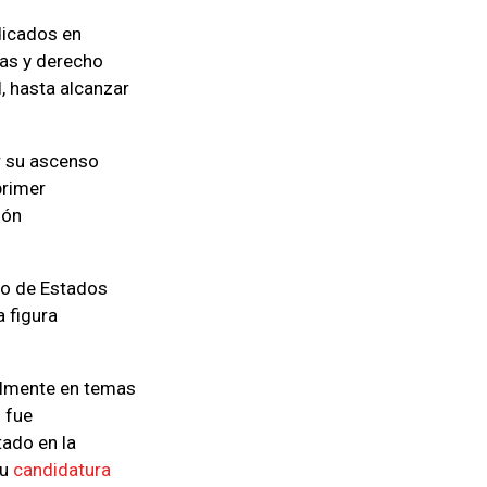
dicados en
as y derecho
, hasta alcanzar
r su ascenso
primer
ión
do de Estados
a figura
ialmente en temas
l fue
ado en la
Su
candidatura