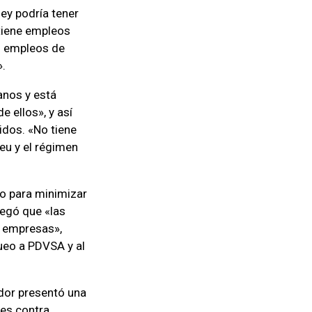
ey podría tener
stiene empleos
os empleos de
».
anos y está
 ellos», y así
idos. «No tiene
eu y el régimen
o para minimizar
legó que «las
a empresas»,
queo a PDVSA y al
ador presentó una
nes contra