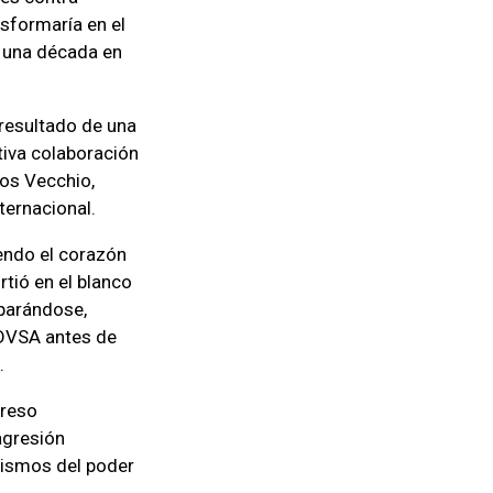
sformaría en el
e una década en
 resultado de una
tiva colaboración
os Vecchio,
ternacional.
iendo el corazón
tió en el blanco
eparándose,
PDVSA antes de
.
greso
agresión
nismos del poder