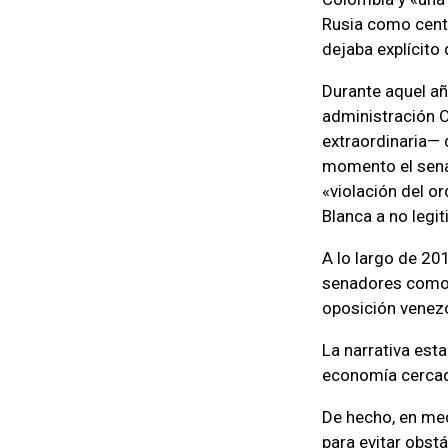
Rusia como centr
dejaba explícito
Durante aquel a
administración 
extraordinaria— 
momento el sena
«violación del o
Blanca a no legi
A lo largo de 20
senadores como 
oposición venezo
La narrativa est
economía cercad
De hecho, en med
para evitar obst