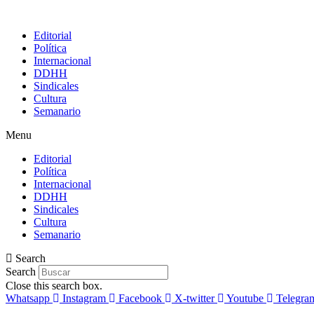
Editorial
Política
Internacional
DDHH
Sindicales
Cultura
Semanario
Menu
Editorial
Política
Internacional
DDHH
Sindicales
Cultura
Semanario
Search
Search
Close this search box.
Whatsapp
Instagram
Facebook
X-twitter
Youtube
Telegra