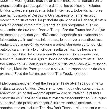
Meet the Press genera más titulares los lunes por la mañana en la
prensa escrita que cualquier otro de asuntos públicos en Estados
Unidos y, desde el presidente John F. Kennedy, todos los hombres
que han ocupado el Despacho Oval aparecieron en él en algún
momento de su carrera. La periodista que vino a La Habana, Kristen
Welker, debutó como entrevistadora de sus programas el 17 de
septiembre de 2023 con Donald Trump. Ese día Trump habló a 2,98
millones de personas y en NBC causó indignación su inventario de
falsedades y afirmaciones infundadas, lo que hizo a sus directivos
replantearse la opción de volverlo a entrevistar dada su tendencia
patológica a mentir y lo difícil que resulta verificar los hechos en
tiempo real. Otro dato: desde que Kristen asumió la conducción,
aumentó la audiencia a 3,06 millones de televidentes frente a Face
the Nation de CBS con 2,66 millones; y This Week con 2,49 millones;
del total, Meet the Press promedia 516 000 telespectadores de 25 a
54 años; Face the Nation, 501 000; This Week, 464 000.
Fidel compareció en Meet the Press el 19 de abril 1959 durante su
visita a Estados Unidos. Desde entonces ningún otro cubano había
aparecido, sin contar —como apunté— que se trata de la primera
entrevista de Díaz-Canel a una televisora estadounidense. Y aunque
su posición de principios despertó titulares sensacionalistas entre
grandes medios, incluido The New York Times —al presentarlo como