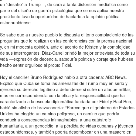
un “desafío” a Trump—, de cara a tanta distorsión mediática como
parte del diseño de guerra psicológica que se nos aplica nuestro
presidente tuvo la oportunidad de hablarle a la opinión pública
estadounidense.
Se sabe que a nuestro pueblo le disgusta el tono complaciente de las
preguntas que le realizan en las conferencias con la prensa nacional
y, en mi modesta opinión, ante el acento de Kristen y la complejidad
de sus interrogantes, Díaz-Canel brindó la mejor entrevista de toda su
vida —expresión de decencia, sabiduría política y coraje que hubiese
hecho sentir orgulloso al propio Fidel.
Hoy el canciller Bruno Rodríguez habló a otra cadena: ABC News.
Explicó que Cuba se toma las amenazas de Trump muy en serio y
ejercerá su derecho legítimo a defenderse si sufre un ataque militar;
mas en correspondencia con la ética y la responsabilidad que ha
caracterizado a la escuela diplomática fundada por Fidel y Raúl Roa,
habló sin atisbo de bravuconería: “Parece que el gobierno de Estados
Unidos ha elegido un camino peligroso, un camino que podría
conducir a consecuencias inimaginables, a una catástrofe
humanitaria, a un genocidio, a la pérdida de vidas cubanas y jóvenes
estadounidenses, y también podría desembocar en una masacre en