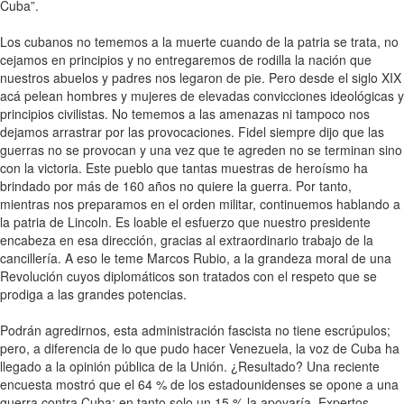
Cuba”.
Los cubanos no tememos a la muerte cuando de la patria se trata, no
cejamos en principios y no entregaremos de rodilla la nación que
nuestros abuelos y padres nos legaron de pie. Pero desde el siglo XIX
acá pelean hombres y mujeres de elevadas convicciones ideológicas y
principios civilistas. No tememos a las amenazas ni tampoco nos
dejamos arrastrar por las provocaciones. Fidel siempre dijo que las
guerras no se provocan y una vez que te agreden no se terminan sino
con la victoria. Este pueblo que tantas muestras de heroísmo ha
brindado por más de 160 años no quiere la guerra. Por tanto,
mientras nos preparamos en el orden militar, continuemos hablando a
la patria de Lincoln. Es loable el esfuerzo que nuestro presidente
encabeza en esa dirección, gracias al extraordinario trabajo de la
cancillería. A eso le teme Marcos Rubio, a la grandeza moral de una
Revolución cuyos diplomáticos son tratados con el respeto que se
prodiga a las grandes potencias.
Podrán agredirnos, esta administración fascista no tiene escrúpulos;
pero, a diferencia de lo que pudo hacer Venezuela, la voz de Cuba ha
llegado a la opinión pública de la Unión. ¿Resultado? Una reciente
encuesta mostró que el 64 % de los estadounidenses se opone a una
guerra contra Cuba; en tanto solo un 15 % la apoyaría. Expertos