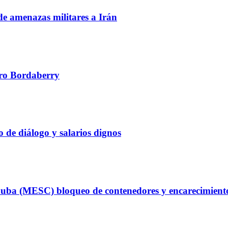
de amenazas militares a Irán
edro Bordaberry
 de diálogo y salarios dignos
uba (MESC) bloqueo de contenedores y encarecimiento d