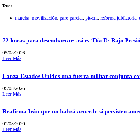
Temas
marcha
,
movilización
,
paro parcial
,
pit-cnt
,
reforma jubilatoria
,
72 horas para desembarcar: así es ‘Día D: Bajo Presi
05/08/2026
Leer Más
Lanza Estados Unidos una fuerza militar conjunta con
05/08/2026
Leer Más
Reafirma Irán que no habrá acuerdo si persisten amen
05/08/2026
Leer Más