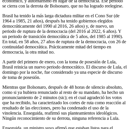
económico, y autoritarismo en lugar de la democracia. Ese periodo
se cierra con la derrota de Bolsonaro, que no ha logrado reelegirse.
Brasil ha tenido la más larga dictadura militar en el Cono Sur (de
1964 a 1985, 21 años), después ha tenido gobiernos elegidos
democráticamente del 1990 al 2016, 26 años) y, de nuevo, un
periodo de ruptura de la democracia (del 2016 al 2022, 6 años). Y
un periodo de transición democrática de 5 años, del 1985 al 1990).
En total, en 58 años, 27 años de ruptura de la democracia, con 26 de
continuidad democrática. Prácticamente mitad del tiempo en
democracia, la otra mitad no.
A partir del primero de enero, con la toma de posesión de Lula,
Brasil reinicia un nuevo periodo democrático. El discurso de Lula, el
domingo por la noche, fue considerado ya una especie de discurso
de toma de posesión.
Mientras que Bolsonaro, después de 48 horas de silencio absoluto,
como si ya hubiera renunciado al resto de su mandato, ha hecho un
pronunciamiento de 2 minutos (sic); en el cual agradeció los votos
que ha recibido, ha caracterizado los cortes de ruta como reacción al
resultado de las elecciones, pero ha condenado el uso de la
vinolencia. Enseguida, reafirmó sus planteamientos ideológicos.
Ningún reconocimiento de su derrota, ninguna referencia a Lula.
Enseguida, un ministro suyo afirmó que estaban listos para el