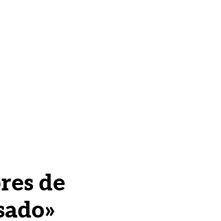
res de
sado»