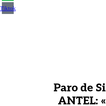
Tiktok
Paro de S
ANTEL: «