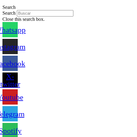
Search
Search
Close this search box.
hatsapp
nstagram
acebook
X-
twitter
Youtube
elegram
Spotify