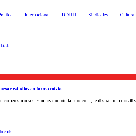
olítica
Internacional
DDHH
Sindicales
Cultura
iktok
cursar estudios en forma mixta
 que comenzaron sus estudios durante la pandemia, realizarán una moviliz
hreads