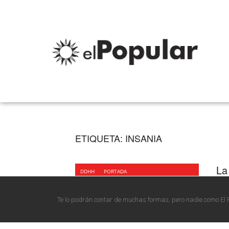
ETIQUETA:
INSANIA
La
DDHH
PORTADA
Aunq
(*) 
Te lo podrán contar de muchas formas, pero nadie como El 
21/