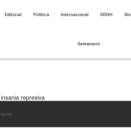
Editorial
Política
Internacional
DDHH
Sin
Semanario
 insania represiva
ue tarde, la justicia se expidió: ¡un inmenso logro! Gastón Grisoni
El pasado lunes la Justicia procesó a tres militares por ...
Popular
10/2022