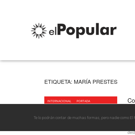
ETIQUETA:
MARÍA PRESTES
Co
INTERNACIONAL
PORTADA
fa
Te lo podrán contar de muchas formas, pero nadie como El 
La S
PCdo
dest