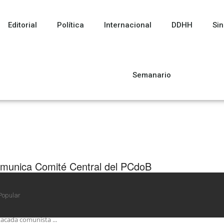
Editorial
Política
Internacional
DDHH
Sin
Semanario
munica Comité Central del PCdoB
llecimiento de María Prestes
Popular
ecretaría de Relaciones Internacionales del Comité Central del
B, comunicó el fallecimiento de Maria Prestes. El deceso de la
acada comunista ...