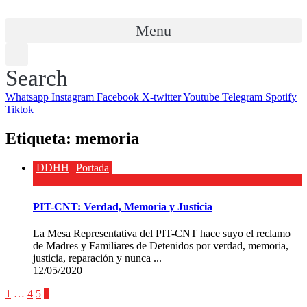
Menu
Search
Whatsapp
Instagram
Facebook
X-twitter
Youtube
Telegram
Spotify
Tiktok
Etiqueta:
memoria
DDHH
Portada
PIT-CNT: Verdad, Memoria y Justicia
La Mesa Representativa del PIT-CNT hace suyo el reclamo
de Madres y Familiares de Detenidos por verdad, memoria,
justicia, reparación y nunca ...
12/05/2020
1
…
4
5
6