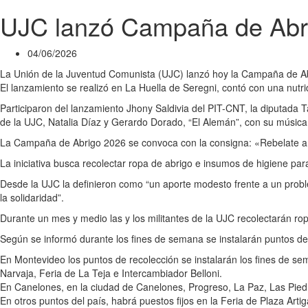
UJC lanzó Campaña de Abr
04/06/2026
La Unión de la Juventud Comunista (UJC) lanzó hoy la Campaña de Abri
El lanzamiento se realizó en La Huella de Seregni, contó con una nutr
Participaron del lanzamiento Jhony Saldivia del PIT-CNT, la diputada T
de la UJC, Natalia Díaz y Gerardo Dorado, “El Alemán”, con su música
La Campaña de Abrigo 2026 se convoca con la consigna: «Rebelate ante
La iniciativa busca recolectar ropa de abrigo e insumos de higiene par
Desde la UJC la definieron como “un aporte modesto frente a un proble
la solidaridad”.
Durante un mes y medio las y los militantes de la UJC recolectarán rop
Según se informó durante los fines de semana se instalarán puntos de 
En Montevideo los puntos de recolección se instalarán los fines de se
Narvaja, Feria de La Teja e Intercambiador Belloni.
En Canelones, en la ciudad de Canelones, Progreso, La Paz, Las Pied
En otros puntos del país, habrá puestos fijos en la Feria de Plaza Ar