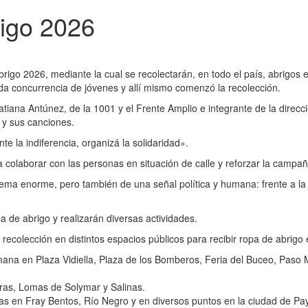
igo 2026
go 2026, mediante la cual se recolectarán, en todo el país, abrigos e
ida concurrencia de jóvenes y allí mismo comenzó la recolección.
atiana Antúnez, de la 1001 y el Frente Amplio e integrante de la direc
 y sus canciones.
 la indiferencia, organizá la solidaridad».
a colaborar con las personas en situación de calle y reforzar la campa
ma enorme, pero también de una señal política y humana: frente a la ex
a de abrigo y realizarán diversas actividades.
recolección en distintos espacios públicos para recibir ropa de abrig
mana en Plaza Vidiella, Plaza de los Bomberos, Feria del Buceo, Paso M
ras, Lomas de Solymar y Salinas.
tigas en Fray Bentos, Río Negro y en diversos puntos en la ciudad de P