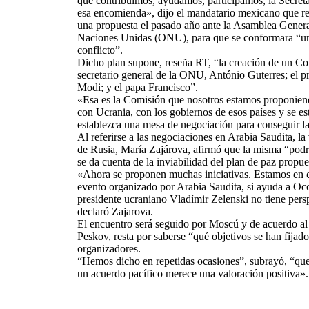
que contribuimos, ayudamos, participamos, la Secreta
esa encomienda», dijo el mandatario mexicano que re
una propuesta el pasado año ante la Asamblea Genera
Naciones Unidas (ONU), para que se conformara “un 
conflicto”.
Dicho plan supone, reseña RT, “la creación de un Co
secretario general de la ONU, António Guterres; el p
Modi; y el papa Francisco”.
«Esa es la Comisión que nosotros estamos proponien
con Ucrania, con los gobiernos de esos países y se es
establezca una mesa de negociación para conseguir l
Al referirse a las negociaciones en Arabia Saudita, la
de Rusia, María Zajárova, afirmó que la misma “podrí
se da cuenta de la inviabilidad del plan de paz propu
«Ahora se proponen muchas iniciativas. Estamos en c
evento organizado por Arabia Saudita, si ayuda a Occ
presidente ucraniano Vladímir Zelenski no tiene persp
declaró Zajarova.
El encuentro será seguido por Moscú y de acuerdo al 
Peskov, resta por saberse “qué objetivos se han fijad
organizadores.
“Hemos dicho en repetidas ocasiones”, subrayó, “que
un acuerdo pacífico merece una valoración positiva».