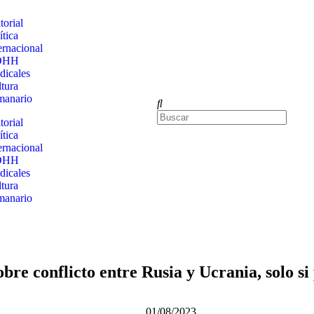
torial
ítica
ernacional
DHH
dicales
tura
manario
torial
ítica
ernacional
DHH
dicales
tura
manario
bre conflicto entre Rusia y Ucrania, solo si
01/08/2023