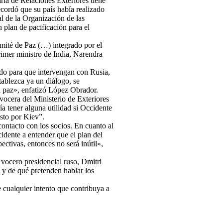
ría de Relaciones Exteriores tiene
cordó que su país había realizado
l de la Organización de las
plan de pacificación para el
mité de Paz (…) integrado por el
rimer ministro de India, Narendra
do para que intervengan con Rusia,
tablezca ya un diálogo, se
a paz», enfatizó López Obrador.
 vocera del Ministerio de Exteriores
a tener alguna utilidad si Occidente
esto por Kiev”.
ontacto con los socios. En cuanto al
idente a entender que el plan del
ectivas, entonces no será inútil»,
vocero presidencial ruso, Dmitri
o y de qué pretenden hablar los
 cualquier intento que contribuya a