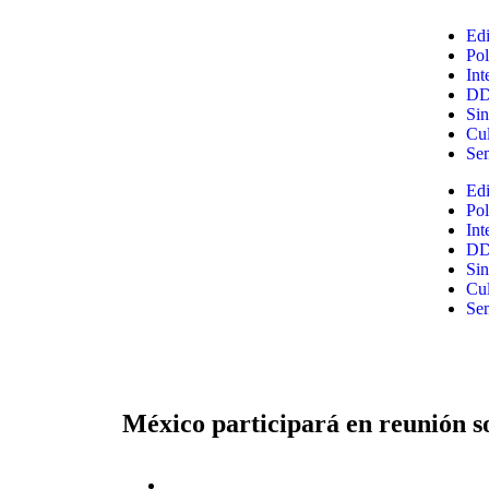
Edi
Pol
Int
D
Sin
Cul
Se
Edi
Pol
Int
D
Sin
Cul
Se
México participará en reunión so