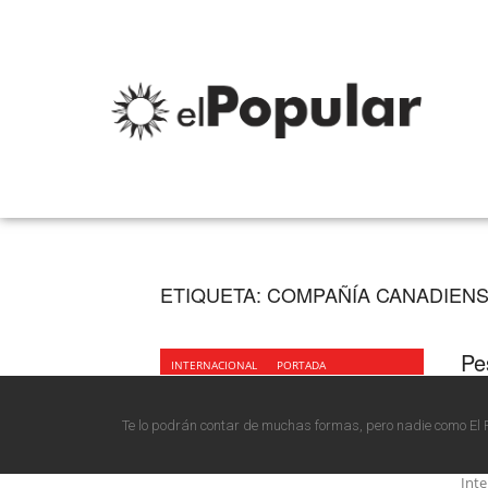
ETIQUETA:
COMPAÑÍA CANADIEN
Pe
INTERNACIONAL
PORTADA
ca
pr
Te lo podrán contar de muchas formas, pero nadie como El 
El p
Inte