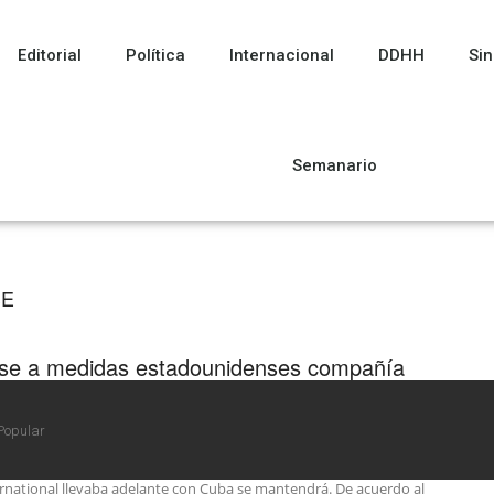
Editorial
Política
Internacional
DDHH
Sin
Semanario
SE
se a medidas estadounidenses compañía
nadiense Sherritt International mantendrá
oyecto conjunto de inversión con Cuba
Popular
royecto conjunto que la compañía minera canadiense Sherritt
rnational llevaba adelante con Cuba se mantendrá. De acuerdo al