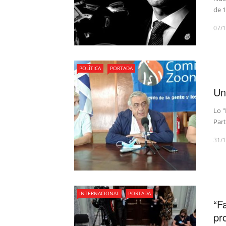
de 1
07/
POLÍTICA
PORTADA
Un
Lo "
Part
31/
INTERNACIONAL
PORTADA
“F
pr