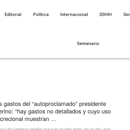
Editorial
Política
Internacional
DDHH
Sin
Semanario
s gastos del “autoproclamado” presidente
terino: “hay gastos no detallados y cuyo uso
screcional muestran ...
vos documentos revelan que Juan Guaidó gastó, en un año, más