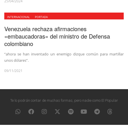
25/04/2024
INTERNACIONAL
PORTADA
Venezuela rechaza afirmaciones
«embaucadoras» del ministro de Defensa
colombiano
“ahora se han inventado un enemigo dizque común para martillar
unos dólares”.
09/11/2021
Te lo podrán contar de muchas formas, pero nadie como El Popular