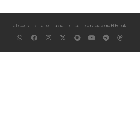
Te lo podrán contar de muchas formas, pero nadie como El Popular