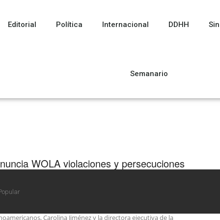
Editorial
Política
Internacional
DDHH
Sin
Semanario
nuncia WOLA violaciones y persecuciones
activistas y organizaciones de derechos
manos en El Salvador
Popular
residenta de la Oficina en Washington para Asuntos
noamericanos, Carolina Jiménez y la directora ejecutiva de la