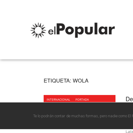
ETIQUETA:
WOLA
De
INTERNACIONAL
PORTADA
a 
hu
Te lo podrán contar de muchas formas, pero nadie como El 
La p
Lati