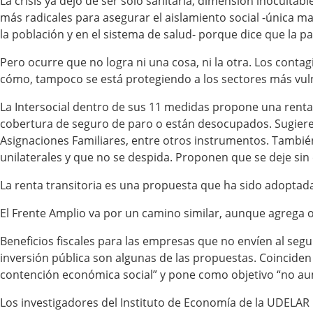
La crisis ya dejó de ser solo sanitaria, dimensión inocultab
más radicales para asegurar el aislamiento social -única 
la población y en el sistema de salud- porque dice que la p
Pero ocurre que no logra ni una cosa, ni la otra. Los conta
cómo, tampoco se está protegiendo a los sectores más vuln
La Intersocial dentro de sus 11 medidas propone una renta
cobertura de seguro de paro o están desocupados. Sugiere q
Asignaciones Familiares, entre otros instrumentos. Tambi
unilaterales y que no se despida. Proponen que se deje sin e
La renta transitoria es una propuesta que ha sido adoptada
El Frente Amplio va por un camino similar, aunque agrega 
Beneficios fiscales para las empresas que no envíen al seg
inversión pública son algunas de las propuestas. Coinciden
contención económica social” y pone como objetivo “no aum
Los investigadores del Instituto de Economía de la UDELAR 