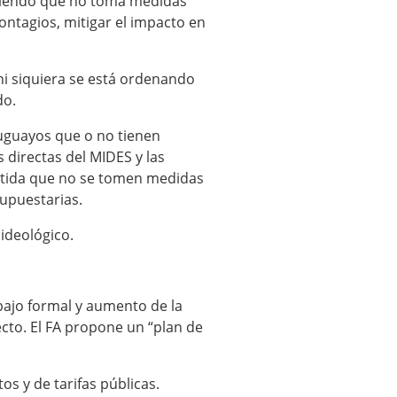
sistiendo que no toma medidas
ontagios, mitigar el impacto en
 ni siquiera se está ordenando
do.
ruguayos que o no tienen
 directas del MIDES y las
artida que no se tomen medidas
supuestarias.
ideológico.
bajo formal y aumento de la
ecto. El FA propone un “plan de
s y de tarifas públicas.