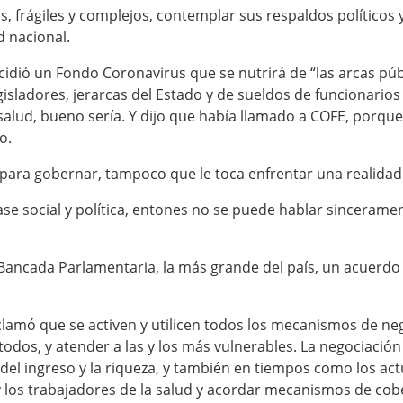
 frágiles y complejos, contemplar sus respaldos políticos y
d nacional.
idió un Fondo Coronavirus que se nutrirá de “las arcas públ
gisladores, jerarcas del Estado y de sueldos de funcionario
salud, bueno sería. Y dijo que había llamado a COFE, porque
o.
 para gobernar, tampoco que le toca enfrentar una realidad d
ase social y política, entones no se puede hablar sinceramen
Bancada Parlamentaria, la más grande del país, un acuerdo 
lamó que se activen y utilicen todos los mecanismos de neg
y todos, y atender a las y los más vulnerables. La negociaci
del ingreso y la riqueza, y también en tiempos como los ac
 y los trabajadores de la salud y acordar mecanismos de cob