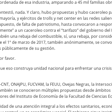
n ordenada de esa industria, amparando a 45 mil familias ob
contestó, nada. Y claro, hubo propuestas y hubo caceroleo p
 mayoría, y ejércitos de trolls y net center en las redes sali
 supuesto, de falta de patriotismo, hasta convocaron a resp
ente” a un caceroleo contra el “tarifazo” del gobierno del
mbién una rebaja del combustible, sí, una rebaja, por consider
 el 1º de marzo de 2017, también anónimamente, se convoc
s públicamente de su gestión.
or favor.
e eso construya unidad nacional para enfrentar una crisis 
IT-CNT, ONAJPU, FUCVAM, la FEUU, Ovejas Negras, la Intersoc
También se conocieron múltiples propuestas desde ámbitos 
ores del Instituto de Economía de la Facultad de Ciencias 
idad de una atención integral a los efectos sanitarios, econó