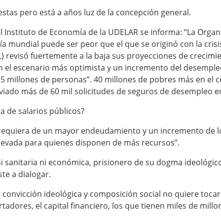
stas pero está a años luz de la concepción general.
 Instituto de Economía de la UDELAR se informa: “La Organi
a mundial puede ser peor que el que se originó con la crisis
 revisó fuertemente a la baja sus proyecciones de crecimie
n el escenario más optimista y un incremento del desemple
5 millones de personas”. 40 millones de pobres más en el c
nviado más de 60 mil solicitudes de seguros de desempleo e
a de salarios públicos?
quiera de un mayor endeudamiento y un incremento de los 
elevada para quienes disponen de más recursos”.
ni sanitaria ni económica, prisionero de su dogma ideológic
ste a dialogar.
onvicción ideológica y composición social no quiere tocar al
ores, el capital financiero, los que tienen miles de millon