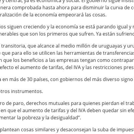
le y central, ya es económica y social. El gobierno sigue in
manera comprobada hasta ahora para disminuir la curva de c
aralización de la economía empeorará las cosas.
gios siguen creciendo y la economía se está parando igual y
erables que son los primeros que sufren. Ya están sufrien
 transitoria, que alcance al medio millón de uruguayas y u
ue para ello se utilicen las herramientas de transferencias
én que los beneficios a las empresas tengan como contrap
fecto el aumento de tarifas, del IVA y las restricciones pre
 en más de 30 países, con gobiernos del más diverso signo 
otros instrumentos.
uro de paro, derechos mutuales para quienes pierdan el tra
 en que el aumento de tarifas y del IVA deben quedar sin ef
entar la pobreza y la desigualdad”.
plantean cosas similares y desaconsejan la suba de impuesto