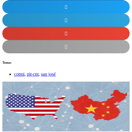
Temas
cotmi
,
pit-cnt
,
san josé