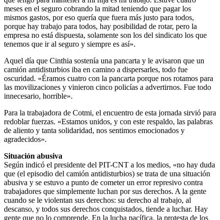
meses en el seguro cobrando la mitad teniendo que pagar los
mismos gastos, por eso quería que fuera más justo para todos,
porque hay trabajo para todos, hay posibilidad de rotar, pero la
empresa no está dispuesta, solamente son los del sindicato los que
tenemos que ir al seguro y siempre es así».
Aquel día que Cinthia sostenía una pancarta y le avisaron que un
camión antidisturbios iba en camino a dispersarles, todo fue
oscuridad. «Éramos cuatro con la pancarta porque nos rotamos para
las movilizaciones y vinieron cinco policías a advertirnos. Fue todo
innecesario, horrible».
Para la trabajadora de Cotmi, el encuentro de esta jornada sirvió para
redoblar fuerzas. «Estamos unidos, y con este respaldo, las palabras
de aliento y tanta solidaridad, nos sentimos emocionados y
agradecidos».
Situación abusiva
Según indicó el presidente del PIT-CNT a los medios, «no hay duda
que (el episodio del camión antidisturbios) se trata de una situación
abusiva y se estuvo a punto de cometer un error represivo contra
trabajadores que simplemente luchan por sus derechos. A la gente
cuando se le violentan sus derechos: su derecho al trabajo, al
descanso, y todos sus derechos conquistados, tiende a luchar. Hay
gente que no lo comprende. En la lucha pacífica, la protesta de los