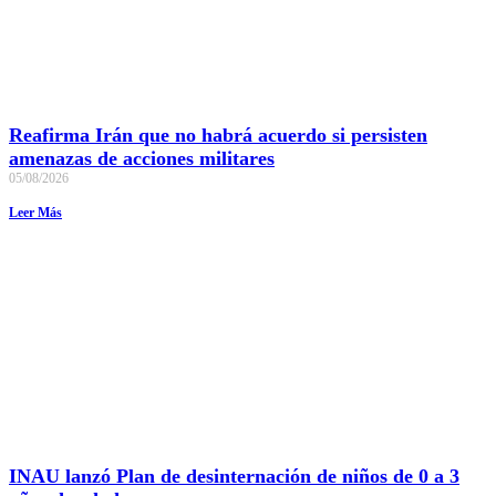
Reafirma Irán que no habrá acuerdo si persisten
amenazas de acciones militares
05/08/2026
Leer Más
INAU lanzó Plan de desinternación de niños de 0 a 3