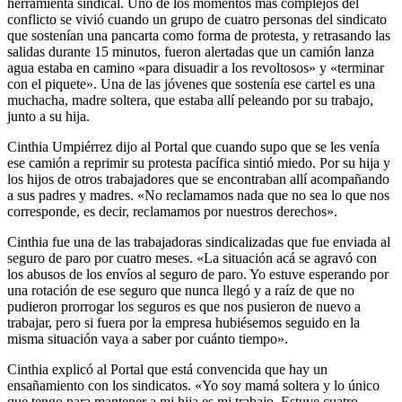
herramienta sindical. Uno de los momentos más complejos del
conflicto se vivió cuando un grupo de cuatro personas del sindicato
que sostenían una pancarta como forma de protesta, y retrasando las
salidas durante 15 minutos, fueron alertadas que un camión lanza
agua estaba en camino «para disuadir a los revoltosos» y «terminar
con el piquete». Una de las jóvenes que sostenía ese cartel es una
muchacha, madre soltera, que estaba allí peleando por su trabajo,
junto a su hija.
Cinthia Umpiérrez dijo al Portal que cuando supo que se les venía
ese camión a reprimir su protesta pacífica sintió miedo. Por su hija y
los hijos de otros trabajadores que se encontraban allí acompañando
a sus padres y madres. «No reclamamos nada que no sea lo que nos
corresponde, es decir, reclamamos por nuestros derechos».
Cinthia fue una de las trabajadoras sindicalizadas que fue enviada al
seguro de paro por cuatro meses. «La situación acá se agravó con
los abusos de los envíos al seguro de paro. Yo estuve esperando por
una rotación de ese seguro que nunca llegó y a raíz de que no
pudieron prorrogar los seguros es que nos pusieron de nuevo a
trabajar, pero si fuera por la empresa hubiésemos seguido en la
misma situación vaya a saber por cuánto tiempo».
Cinthia explicó al Portal que está convencida que hay un
ensañamiento con los sindicatos. «Yo soy mamá soltera y lo único
que tengo para mantener a mi hija es mi trabajo. Estuve cuatro