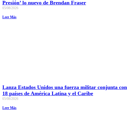
Presión’ lo nuevo de Brendan Fraser
05/08/2026
Leer Más
Lanza Estados Unidos una fuerza militar conjunta con
18 países de América Latina y el Caribe
05/08/2026
Leer Más