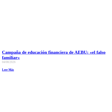
Campaña de educación financiera de AEBU: «el falso
familiar»
04/08/2026
Leer Más