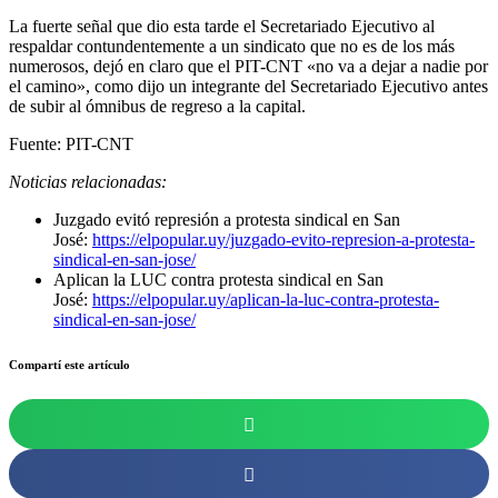
La fuerte señal que dio esta tarde el Secretariado Ejecutivo al
respaldar contundentemente a un sindicato que no es de los más
numerosos, dejó en claro que el PIT-CNT «no va a dejar a nadie por
el camino», como dijo un integrante del Secretariado Ejecutivo antes
de subir al ómnibus de regreso a la capital.
Fuente: PIT-CNT
Noticias relacionadas:
Juzgado evitó represión a protesta sindical en San
José:
https://elpopular.uy/juzgado-evito-represion-a-protesta-
sindical-en-san-jose/
Aplican la LUC contra protesta sindical en San
José:
https://elpopular.uy/aplican-la-luc-contra-protesta-
sindical-en-san-jose/
Compartí este artículo