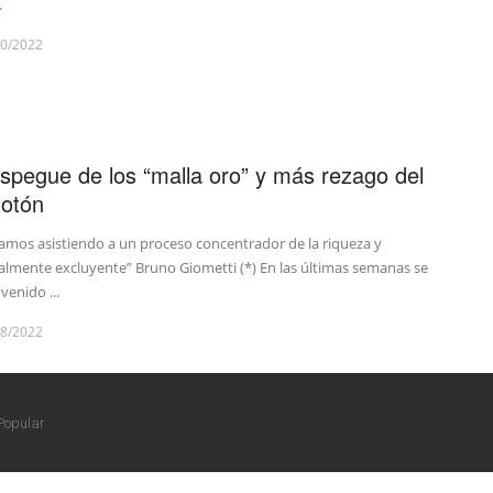
.
10/2022
spegue de los “malla oro” y más rezago del
lotón
amos asistiendo a un proceso concentrador de la riqueza y
almente excluyente” Bruno Giometti (*) En las últimas semanas se
venido ...
08/2022
Popular