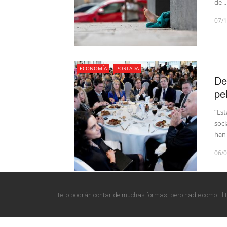
de ..
07/
ECONOMÍA
PORTADA
De
pe
“Est
soci
han 
06/
Te lo podrán contar de muchas formas, pero nadie como El 