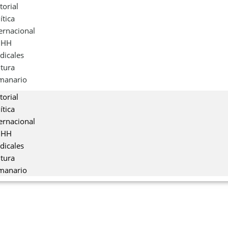
torial
ítica
ernacional
DHH
dicales
ltura
manario
torial
ítica
ernacional
DHH
dicales
ltura
manario