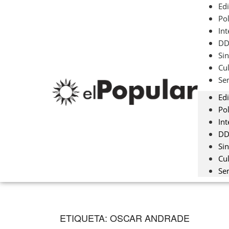
Edi
Pol
Int
D
Sin
Cu
Se
Edi
Pol
Int
D
Sin
Cu
Se
ETIQUETA:
OSCAR ANDRADE