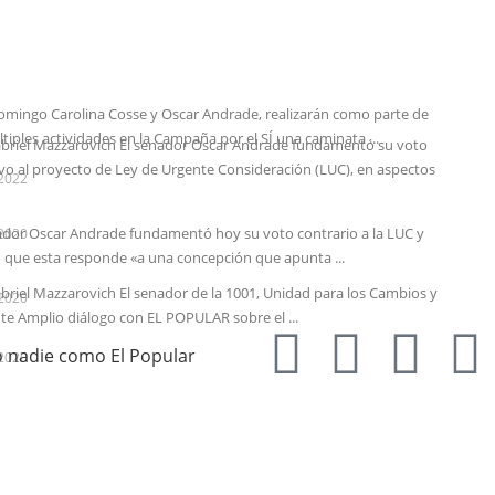
omingo Carolina Cosse y Oscar Andrade, realizarán como parte de
ltiples actividades en la Campaña por el SÍ una caminata ...
briel Mazzarovich El senador Oscar Andrade fundamentó su voto
vo al proyecto de Ley de Urgente Consideración (LUC), en aspectos
2022
ador Oscar Andrade fundamentó hoy su voto contrario a la LUC y
2020
 que esta responde «a una concepción que apunta ...
briel Mazzarovich El senador de la 1001, Unidad para los Cambios y
2020
nte Amplio diálogo con EL POPULAR sobre el ...
o nadie como El Popular
2020