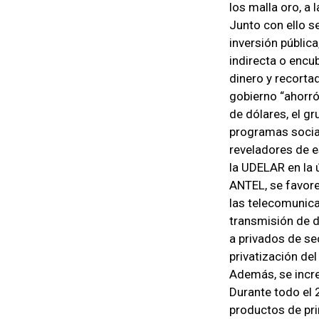
los malla oro, a l
Junto con ello s
inversión pública
indirecta o encu
dinero y recorta
gobierno “ahorró
de dólares, el gr
programas social
reveladores de e
la UDELAR en la 
ANTEL, se favore
las telecomunica
transmisión de d
a privados de se
privatización del
Además, se increm
Durante todo el 
productos de pr