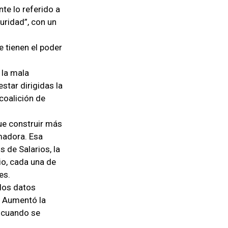
te lo referido a
guridad”, con un
e tienen el poder
y la mala
star dirigidas la
coalición de
que construir más
madora. Esa
 de Salarios, la
io, cada una de
es.
 los datos
. Aumentó la
s cuando se