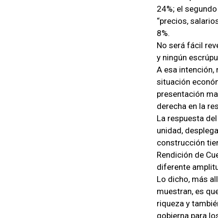
24%; el segundo 
“precios, salario
8%.
No será fácil rev
y ningún escrúpul
A esa intención, 
situación económ
presentación mar
derecha en la res
La respuesta del
unidad, desplega
construcción tie
Rendición de Cue
diferente amplit
Lo dicho, más al
muestran, es que
riqueza y tambié
gobierna para los