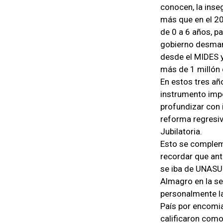
conocen, la inse
más que en el 20
de 0 a 6 años, p
gobierno desmant
desde el MIDES y
más de 1 millón 
En estos tres añ
instrumento imp
profundizar con
reforma regresiv
Jubilatoria.
Esto se compleme
recordar que ant
se iba de UNASUR
Almagro en la se
personalmente la 
País por encomia
calificaron como 