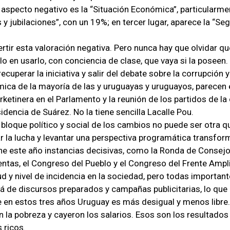
aspecto negativo es la “Situación Económica”, particularmen
s y jubilaciones”, con un 19%; en tercer lugar, aparece la “Se
ertir esta valoración negativa. Pero nunca hay que olvidar qu
o en usarlo, con conciencia de clase, que vaya si la poseen.
recuperar la iniciativa y salir del debate sobre la corrupción 
ica de la mayoría de las y uruguayas y uruguayos, parecen e
ketinera en el Parlamento y la reunión de los partidos de la 
idencia de Suárez. No la tiene sencilla Lacalle Pou.
 bloque político y social de los cambios no puede ser otra 
r la lucha y levantar una perspectiva programática transfor
ne este año instancias decisivas, como la Ronda de Consejos
ntas, el Congreso del Pueblo y el Congreso del Frente Ampl
ud y nivel de incidencia en la sociedad, pero todas important
lá de discursos preparados y campañas publicitarias, lo que
 en estos tres años Uruguay es más desigual y menos libre
n la pobreza y cayeron los salarios. Esos son los resultado
 ricos.