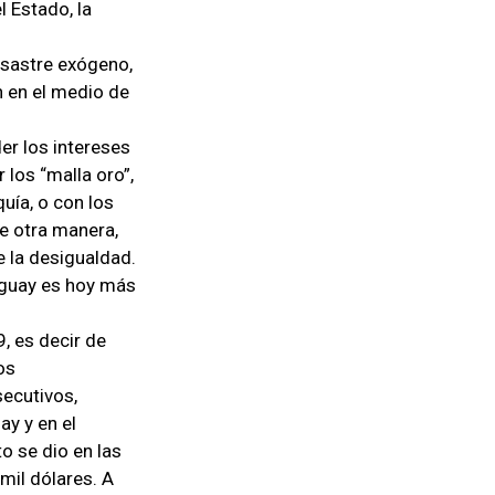
 Estado, la
esastre exógeno,
n en el medio de
er los intereses
 los “malla oro”,
uía, o con los
de otra manera,
e la desigualdad.
ruguay es hoy más
, es decir de
os
secutivos,
ay y en el
o se dio en las
mil dólares. A