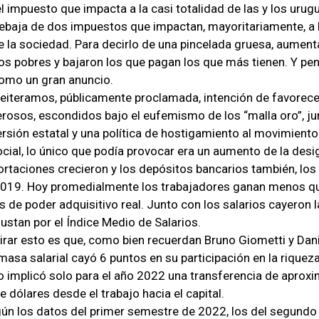
el impuesto que impacta a la casi totalidad de las y los uru
ebaja de dos impuestos que impactan, mayoritariamente, a 
 la sociedad. Para decirlo de una pincelada gruesa, aument
s pobres y bajaron los que pagan los que más tienen. Y pe
como un gran anuncio.
 reiteramos, públicamente proclamada, intención de favorece
rosos, escondidos bajo el eufemismo de los “malla oro”, ju
ersión estatal y una política de hostigamiento al movimiento
cial, lo único que podía provocar era un aumento de la desi
ortaciones crecieron y los depósitos bancarios también, los
2019. Hoy promedialmente los trabajadores ganan menos qu
 de poder adquisitivo real. Junto con los salarios cayeron l
ustan por el Índice Medio de Salarios.
rar esto es que, como bien recuerdan Bruno Giometti y Dani
masa salarial cayó 6 puntos en su participación en la riquez
o implicó solo para el año 2022 una transferencia de apro
 dólares desde el trabajo hacia el capital.
ún los datos del primer semestre de 2022, los del segundo