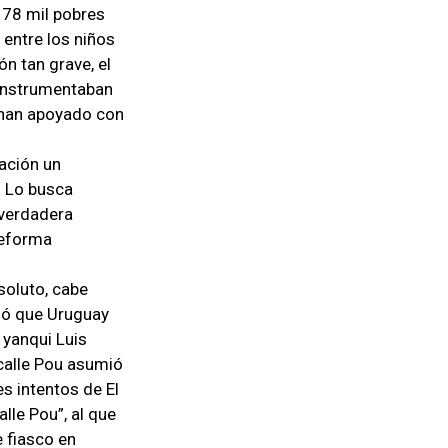
y 78 mil pobres
 entre los niños
n tan grave, el
 instrumentaban
e han apoyado con
ación un
. Lo busca
 verdadera
Reforma
soluto, cabe
ció que Uruguay
 yanqui Luis
acalle Pou asumió
es intentos de El
lle Pou”, al que
e fiasco en