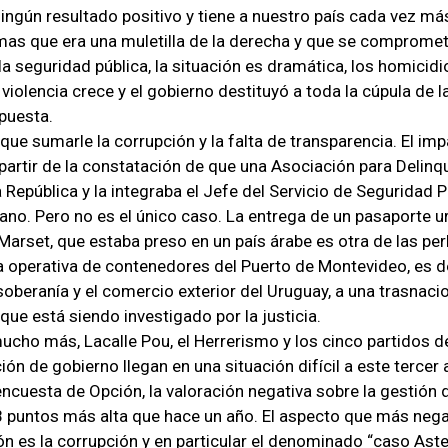
ningún resultado positivo y tiene a nuestro país cada vez má
mas que era una muletilla de la derecha y que se compromet
la seguridad pública, la situación es dramática, los homicid
violencia crece y el gobierno destituyó a toda la cúpula de la
spuesta.
 que sumarle la corrupción y la falta de transparencia. El im
partir de la constatación de que una Asociación para Delinq
 República y la integraba el Jefe del Servicio de Seguridad P
ano. Pero no es el único caso. La entrega de un pasaporte 
Marset, que estaba preso en un país árabe es otra de las per
a operativa de contenedores del Puerto de Montevideo, es d
soberanía y el comercio exterior del Uruguay, a una trasnacio
que está siendo investigado por la justicia.
ucho más, Lacalle Pou, el Herrerismo y los cinco partidos 
ción de gobierno llegan en una situación difícil a este tercer
encuesta de Opción, la valoración negativa sobre la gestión 
8 puntos más alta que hace un año. El aspecto que más neg
ión es la corrupción y en particular el denominado “caso Ast