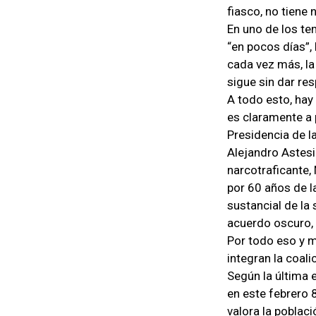
fiasco, no tiene 
En uno de los te
“en pocos días”, 
cada vez más, la 
sigue sin dar re
A todo esto, hay
es claramente a 
Presidencia de la
Alejandro Astesi
narcotraficante, 
por 60 años de l
sustancial de la 
acuerdo oscuro, 
Por todo eso y m
integran la coali
Según la última 
en este febrero 
valora la poblac