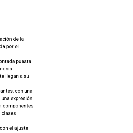
zación de la
da por el
montada puesta
emonía
te llegan a su
antes, con una
on una expresión
con componentes
s clases
con el ajuste