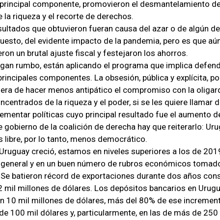
principal componente, promovieron el desmantelamiento del
 la riqueza y el recorte de derechos.
sultados que obtuvieron fueran causa del azar o de algún d
puesto, del evidente impacto de la pandemia, pero es que aú
ron un brutal ajuste fiscal y festejaron los ahorros.
gan rumbo, están aplicando el programa que implica defend
rincipales componentes. La obsesión, pública y explícita, por
era de hacer menos antipático el compromiso con la oligarq
centrados de la riqueza y el poder, si se les quiere llamar 
lementar políticas cuyo principal resultado fue el aumento d
e gobierno de la coalición de derecha hay que reiterarlo: U
 libre, por lo tanto, menos democrático.
ruguay creció, estamos en niveles superiores a los de 2019
 general y en un buen número de rubros económicos tomad
 Se batieron récord de exportaciones durante dos años con
 mil millones de dólares. Los depósitos bancarios en Urugu
ron 10 mil millones de dólares, más del 80% de ese increment
e 100 mil dólares y, particularmente, en las de más de 250 