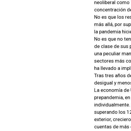
neoliberal como 
concentración de
No es que los re
más allá, por su
la pandemia hicie
No es que no ten
de clase de sus p
una peculiar man
sectores más con
ha llevado a imp
Tras tres años d
desigual y menos
La economía de U
prepandemia, en
individualmente.
superando los 12
exterior, crecie
cuentas de más d