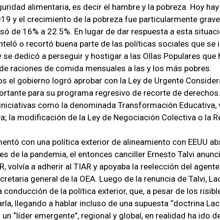
guridad alimentaria, es decir el hambre y la pobreza. Hoy ha
19 y el crecimiento de la pobreza fue particularmente grave
asó de 16% a 22.5%. En lugar de dar respuesta a esta situació
eló o recortó buena parte de las políticas sociales que se
 se dedicó a perseguir y hostigar a las Ollas Populares qu
de raciones de comida mensuales a las y los más pobres.
os el gobierno logró aprobar con la Ley de Urgente Consider
ortante para su programa regresivo de recorte de derechos
 iniciativas como la denominada Transformación Educativa,
a; la modificación de la Ley de Negociación Colectiva o la 
ntó con una política exterior de alineamiento con EEUU ab
es de la pandemia, el entonces canciller Ernesto Talvi anun
, volvía a adherir al TIAR y apoyaba la reelección del agente
cretaria general de la OEA. Luego de la renuncia de Talvi, L
conducción de la política exterior, que, a pesar de los risibl
rla, llegando a hablar incluso de una supuesta “doctrina Laca
un “líder emergente”, regional y global, en realidad ha ido d