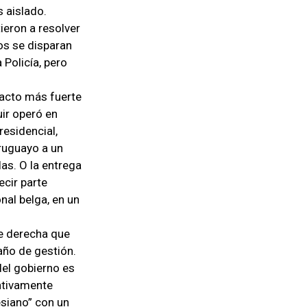
s aislado.
ieron a resolver
ios se disparan
 Policía, pero
pacto más fuerte
uir operó en
residencial,
uruguayo a un
las. O la entrega
ecir parte
nal belga, en un
de derecha que
 año de gestión.
del gobierno es
ativamente
esiano” con un