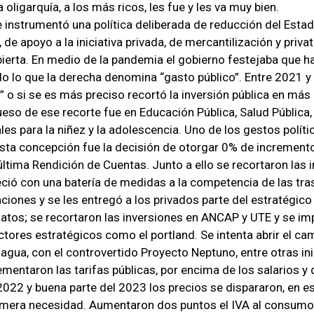
a oligarquía, a los más ricos, les fue y les va muy bien.
e instrumentó una política deliberada de reducción del Estad
, de apoyo a la iniciativa privada, de mercantilización y privat
bierta. En medio de la pandemia el gobierno festejaba que h
do lo que la derecha denomina “gasto público”. Entre 2021 y
” o si se es más preciso recortó la inversión pública en más
ueso de ese recorte fue en Educación Pública, Salud Pública,
es para la niñez y la adolescencia. Uno de los gestos polít
sta concepción fue la decisión de otorgar 0% de increment
última Rendición de Cuentas. Junto a ello se recortaron las 
ció con una batería de medidas a la competencia de las tra
ciones y se les entregó a los privados parte del estratégico 
atos; se recortaron las inversiones en ANCAP y UTE y se im
ctores estratégicos como el portland. Se intenta abrir el cam
 agua, con el controvertido Proyecto Neptuno, entre otras ini
entaron las tarifas públicas, por encima de los salarios y de
2022 y buena parte del 2023 los precios se dispararon, en es
imera necesidad. Aumentaron dos puntos el IVA al consumo 