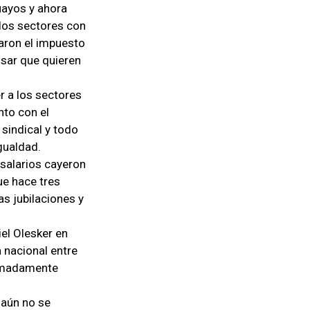
guayos y ahora
los sectores con
aron el impuesto
nsar que quieren
r a los sectores
nto con el
 sindical y todo
gualdad.
 salarios cayeron
e hace tres
as jubilaciones y
el Olesker en
a nacional entre
ximadamente
 aún no se