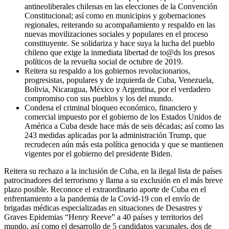
antineoliberales chilenas en las elecciones de la Convención
Constitucional; así como en municipios y gobernaciones
regionales, reiterando su acompañamiento y respaldo en las
nuevas movilizaciones sociales y populares en el proceso
constituyente. Se solidariza y hace suya la lucha del pueblo
chileno que exige la inmediata libertad de to@ds los presos
políticos de la revuelta social de octubre de 2019.
Reitera su respaldo a los gobiernos revolucionarios,
progresistas, populares y de izquierda de Cuba, Venezuela,
Bolivia, Nicaragua, México y Argentina, por el verdadero
compromiso con sus pueblos y los del mundo.
Condena el criminal bloqueo económico, financiero y
comercial impuesto por el gobierno de los Estados Unidos de
América a Cuba desde hace más de seis décadas; así como las
243 medidas aplicadas por la administración Trump, que
recrudecen aún más esta política genocida y que se mantienen
vigentes por el gobierno del presidente Biden.
Reitera su rechazo a la inclusión de Cuba, en la ilegal lista de países
patrocinadores del terrorismo y llama a su exclusión en el más breve
plazo posible. Reconoce el extraordinario aporte de Cuba en el
enfrentamiento a la pandemia de la Covid-19 con el envío de
brigadas médicas especializadas en situaciones de Desastres y
Graves Epidemias “Henry Reeve” a 40 países y territorios del
mundo, así como el desarrollo de 5 candidatos vacunales, dos de