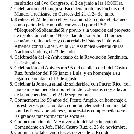
resultados del 8vo Congreso, el 2 de junio a las 16:00Hrs.
Celebración del Congreso Bicentenario de los Pueblos del
Mundo, a realizarse en Caracas del 21 al 24 de junio.
Realizar el 22 de junio el twitazo mundial contra el bloqueo
como parte de la campaña convocada por el FSP
#BloqueoNoSolidaridadSi y previo a la votación del proyecto
de resolución cubano “Necesidad de poner fin al bloqueo
económico, financiero y comercial de Estados Unidos de
América contra Cuba”, en la 76ª Asamblea General de las
Naciones Unidas, el 23 de junio.
Celebración del 42 Aniversario de la Revolución Sandinista,
el 19 de julio.
Celebración del Aniversario 95 del natalicio de Fidel Castro
Ruz, fundador del FSP junto a Lula, y en homenaje a su
legado de unidad, el 13 de agosto.
Celebrar la Jornada anual de solidaridad con Puerto Rico, con
una campaña mediática por el fin del colonialismo y a favor
de la independencia el 23 de septiembre.
Conmemorar los 50 años del Frente Amplio, en homenaje a
los esfuerzos por la unidad, como un elemento fundamental
para las fuerzas populares y progresistas comprometidas con
las grandes transformaciones sociales.
Conmemoración del V Aniversario del fallecimiento del
Comandante en Jefe, Fidel Castro Ruz, el 25 de noviembre.
Continuar fortaleciendo los esfuerzos de la Red de