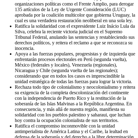
organizaciones políticas como el Frente Amplio, para derogar
135 artículos de la Ley de Urgente Consideración (LUC)
aprobada por la coalición multicolor que gobierna Uruguay, la
cual es una verdadera restauración neoliberal en una sola ley.
Ratifica la solidaridad con el expresidente Luiz Inácio Lula da
Silva, celebra la reciente victoria judicial en el Supremo
Tribunal Federal, anulando las sentencias y restableciendo sus
derechos políticos, y reitera el reclamo a que se reconozca su
inocencia.
Apoya a las fuerzas populares, progresistas y de izquierda que
enfrentarán procesos electorales en Perú (segunda vuelta),
México (federales y locales), Venezuela (regionales),
Nicaragua y Chile (segunda vuelta de las regionales);
considerando que en todos los casos es imprescindible la
unidad estratégica de todas las fuerzas para lograr la victoria.
Rechaza todo tipo de colonialismo y neocolonialismo y reitera
su exigencia de la completa descolonización del continente
con la independencia de Puerto Rico y la restitución de la
soberanía de las Islas Malvinas a la República Argentina. En
consecuencia, y más allá de nuestra región, manifiesta su
solidaridad con los pueblos palestino y saharaui, que luchan
hoy contra la ocupación colonialista de sus territorios.
Ratifica el compromiso inconmovible con la unidad
antimperialista de América Latina y el Caribe, la lealtad en
defensa de la soberanía y del derecho a la libre determinación