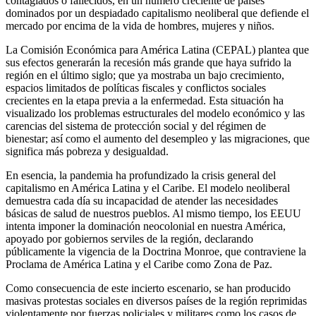
contagiados o fallecidos, en un número creciente de países
dominados por un despiadado capitalismo neoliberal que defiende el
mercado por encima de la vida de hombres, mujeres y niños.
La Comisión Económica para América Latina (CEPAL) plantea que
sus efectos generarán la recesión más grande que haya sufrido la
región en el último siglo; que ya mostraba un bajo crecimiento,
espacios limitados de políticas fiscales y conflictos sociales
crecientes en la etapa previa a la enfermedad. Esta situación ha
visualizado los problemas estructurales del modelo económico y las
carencias del sistema de protección social y del régimen de
bienestar; así como el aumento del desempleo y las migraciones, que
significa más pobreza y desigualdad.
En esencia, la pandemia ha profundizado la crisis general del
capitalismo en América Latina y el Caribe. El modelo neoliberal
demuestra cada día su incapacidad de atender las necesidades
básicas de salud de nuestros pueblos. Al mismo tiempo, los EEUU
intenta imponer la dominación neocolonial en nuestra América,
apoyado por gobiernos serviles de la región, declarando
públicamente la vigencia de la Doctrina Monroe, que contraviene la
Proclama de América Latina y el Caribe como Zona de Paz.
Como consecuencia de este incierto escenario, se han producido
masivas protestas sociales en diversos países de la región reprimidas
violentamente por fuerzas policiales y militares como los casos de