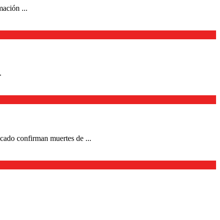
ación ...
.
icado confirman muertes de ...