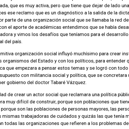
da, que es muy activa, pero que tiene que dejar de lado un
ces ese reclamo que es un diagnóstico a la salida de la dic
or parte de una organización social que se llamaba la red d
 con el aporte de académicas entendimos que se había desa
nadora y vimos los desafíos que teníamos para el desarrollo 
al del país.
imitiva organización social influyó muchísimo para crear in
s organismos del Estado y con los políticos, para entender 
lica que empezara a pensar estos temas y se logró con todo
upuesto con militancia social y política, que se concretara 
imer gobierno del doctor Tabaré Vázquez.
ad de crear un actor social que reclamara una política públic
era muy difícil de construir, porque son poblaciones que ti
, porque son las poblaciones de personas mayores, las pers
s mismas trabajadoras de cuidados y quizás las que tenía 
an todas las organizaciones que refieren a los problemas de 