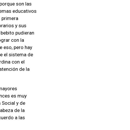
porque son las
stemas educativos
n primera
orarios y sus
 bebito pudieran
grar con la
e eso, pero hay
e el sistema de
rdina con el
atención de la
 mayores
tonces es muy
 Social y de
cabeza de la
cuerdo a las