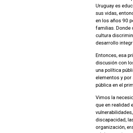
Uruguay es educa
sus vidas, enton
en los años 90 p
familias. Donde
cultura discrimi
desarrollo integr
Entonces, esa pr
discusión con lo
una política púb
elementos y por s
pública en el pr
Vimos la necesid
que en realidad 
vulnerabilidades
discapacidad, la
organización, er