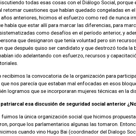
iscutiendo todas esas cosas con el Diálogo Social, porque 
al retomar cuestiones que habían quedado congeladas en el 
 años anteriores, hicimos el esfuerzo como red de nunca ir
e había que estar allí para marcar las diferencias, para mar
sistematizadas como desafíos en el período anterior, y ad
ersona que designaron que tenía voluntad pero sin recursos
n que después quiso ser candidato y que destrozó toda la b
habían ido adelantando con esfuerzo, recursos y capacitaci
toriales.
recibimos la convocatoria de la organización para participa
 que nos parecía que estaban mal enfocadas en esos bloqu
ién logramos que se incorporaran mujeres técnicas en la di
atriarcal esa discusión de seguridad social anterior ¿N
 fuimos la única organización social que hicimos propuesta
on, porque los parlamentarios algunas las tomaron. Entonce
hicimos cuando vino Hugo Bai (coordinador del Dialogo Soc