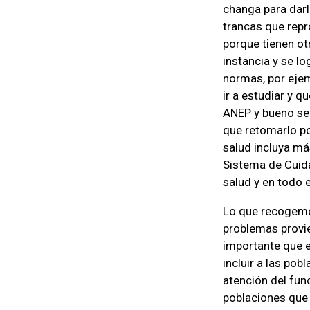
changa para darl
trancas que repr
porque tienen ot
instancia y se l
normas, por ejem
ir a estudiar y 
ANEP y bueno se 
que retomarlo po
salud incluya má
Sistema de Cuida
salud y en todo 
Lo que recogemo
problemas provie
importante que e
incluir a las po
atención del fun
poblaciones que 