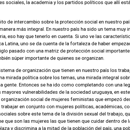
s sociales, la academia y los partidos políticos que allí est
ito de intercambio sobre la protección social en nuestro paí
manera más integral. En nuestro país ha sido un tema muy i
ria, eso hay que tenerlo en cuenta. Si uno ve las característi
a Latina, uno se da cuenta de la fortaleza de haber empez
iglo pasado con una matriz de protección social importante
mbién súper importante de quienes se organizan.
istema de organización que tienen en nuestro país los traba
a mirada política sobre los temas, una mirada integral sobr
la gente. Entonces se ha ido como completando con una leg
s mayores vulnerabilidades de la sociedad uruguaya, en este
 organización social de mujeres feministas que empezó des
 trabajar en conjunto con mujeres políticas, académicas, co
ociales sobre este tema de la división sexual del trabajo, q
ne que son las mujeres las que tienen que cuidar dentro de la
laza y discrimina a la mitad de la población del país, una po