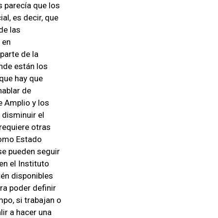
s parecía que los
l, es decir, que
de las
 en
parte de la
nde están los
 que hay que
hablar de
e Amplio y los
disminuir el
requiere otras
Como Estado
se pueden seguir
n el Instituto
tén disponibles
a poder definir
po, si trabajan o
lir a hacer una