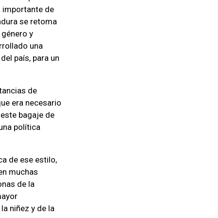
a importante de
tadura se retoma
e género y
rrollado una
del país, para un
stancias de
que era necesario
 este bagaje de
una política
a de ese estilo,
enen muchas
onas de la
mayor
la niñez y de la