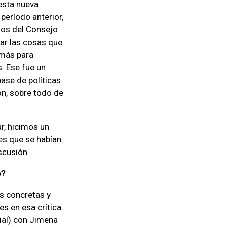
esta nueva
período anterior,
nos del Consejo
car las cosas que
emás para
. Ese fue un
ase de políticas
ón, sobre todo de
r, hicimos un
es que se habían
scusión.
o?
s concretas y
s en esa crítica
ial) con Jimena