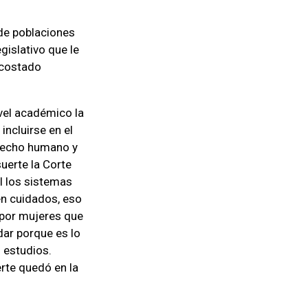
 de poblaciones
gislativo que le
 costado
vel académico la
incluirse en el
erecho humano y
uerte la Corte
l los sistemas
en cuidados, eso
 por mujeres que
dar porque es lo
 estudios.
rte quedó en la