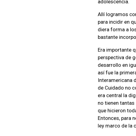
adolescencia.
Allí logramos co
para incidir en q
diera forma a lo
bastante incorpor
Era importante q
perspectiva de gé
desarrollo en i
así fue la prime
Interamericana d
de Cuidado no co
era central la d
no tienen tantas
que hicieron tod
Entonces, para n
ley marco de la 