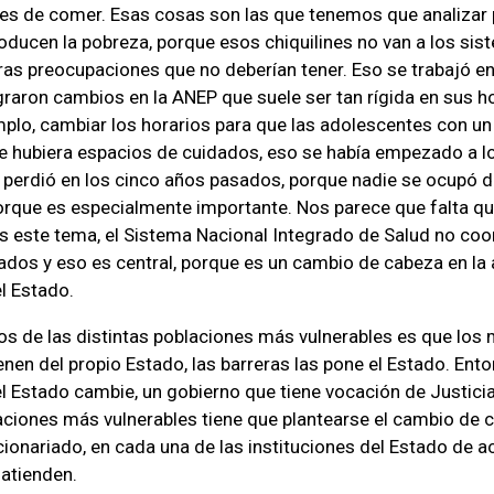
es de comer. Esas cosas son las que tenemos que analizar 
oducen la pobreza, porque esos chiquilines no van a los si
ras preocupaciones que no deberían tener. Eso se trabajó e
ograron cambios en la ANEP que suele ser tan rígida en sus h
plo, cambiar los horarios para que las adolescentes con un
que hubiera espacios de cuidados, eso se había empezado a lo
perdió en los cinco años pasados, porque nadie se ocupó d
rque es especialmente importante. Nos parece que falta qu
s este tema, el Sistema Nacional Integrado de Salud no coo
dos y eso es central, porque es un cambio de cabeza en la 
el Estado.
s de las distintas poblaciones más vulnerables es que los
nen del propio Estado, las barreras las pone el Estado. En
l Estado cambie, un gobierno que tiene vocación de Justicia
blaciones más vulnerables tiene que plantearse el cambio de 
cionariado, en cada una de las instituciones del Estado de a
atienden.