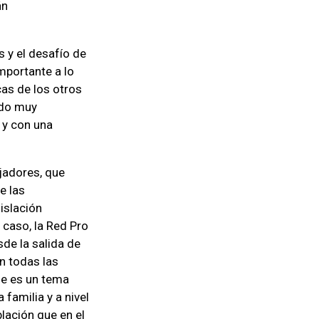
án
s y el desafío de
mportante a lo
cas de los otros
ado muy
 y con una
jadores, que
e las
islación
 caso, la Red Pro
de la salida de
n todas las
ue es un tema
 familia y a nivel
blación que en el