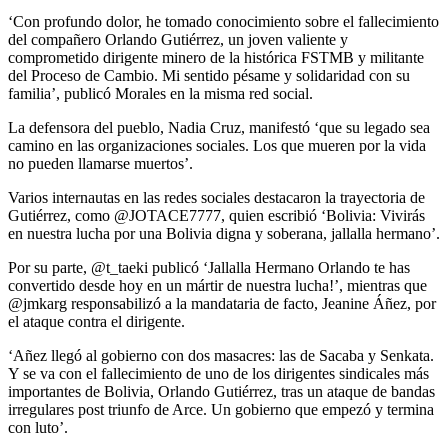
‘Con profundo dolor, he tomado conocimiento sobre el fallecimiento
del compañero Orlando Gutiérrez, un joven valiente y
comprometido dirigente minero de la histórica FSTMB y militante
del Proceso de Cambio. Mi sentido pésame y solidaridad con su
familia’, publicó Morales en la misma red social.
La defensora del pueblo, Nadia Cruz, manifestó ‘que su legado sea
camino en las organizaciones sociales. Los que mueren por la vida
no pueden llamarse muertos’.
Varios internautas en las redes sociales destacaron la trayectoria de
Gutiérrez, como @JOTACE7777, quien escribió ‘Bolivia: Vivirás
en nuestra lucha por una Bolivia digna y soberana, jallalla hermano’.
Por su parte, @t_taeki publicó ‘Jallalla Hermano Orlando te has
convertido desde hoy en un mártir de nuestra lucha!’, mientras que
@jmkarg responsabilizó a la mandataria de facto, Jeanine Áñez, por
el ataque contra el dirigente.
‘Añez llegó al gobierno con dos masacres: las de Sacaba y Senkata.
Y se va con el fallecimiento de uno de los dirigentes sindicales más
importantes de Bolivia, Orlando Gutiérrez, tras un ataque de bandas
irregulares post triunfo de Arce. Un gobierno que empezó y termina
con luto’.