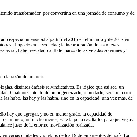
ontenido transformador, por convertirla en una jornada de consumo y de
grado especial intensidad a partir del 2015 en el mundo y de 2017 en
o y su impacto en la sociedad; la incorporación de las nuevas
especial, haber rescatado al 8 de marzo de las veladas solemnes y
toda la razón del mundo.
ogías, distintos énfasis reivindicativos. Es lógico que así sea, un
idad. Cualquier intento de homogeneizarlo, o limitarlo, sería un error
ue las hubo, las hay y las habrá, sino en la capacidad, una vez más, de
 ello hay que agregar, y no en menor grado, la capacidad de
do el mundo, ni mucho menos, vale la pena resaltarlo, para que viejas
alance justo de la enorme movilización realizada.
 y en varias ciudades y pueblos de los 19 departamentos del país. La