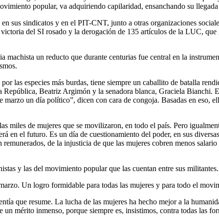
movimiento popular, va adquiriendo capilaridad, ensanchando su llegada 
 en sus sindicatos y en el PIT-CNT, junto a otras organizaciones social
a victoria del SI rosado y la derogación de 135 artículos de la LUC, qu
ncia machista un reducto que durante centurias fue central en la instrume
ismos.
r las especies más burdas, tiene siempre un caballito de batalla rendid
 la República, Beatriz Argimón y la senadora blanca, Graciela Bianchi. 
de marzo un día político”, dicen con cara de congoja. Basadas en eso, e
 las miles de mujeres que se movilizaron, en todo el país. Pero igualm
será en el futuro. Es un día de cuestionamiento del poder, en sus diversa
n remunerados, de la injusticia de que las mujeres cobren menos salario 
nistas y las del movimiento popular que las cuentan entre sus militantes.
 de marzo. Un logro formidable para todas las mujeres y para todo el mov
alentía que resume. La lucha de las mujeres ha hecho mejor a la humani
ne un mérito inmenso, porque siempre es, insistimos, contra todas las f