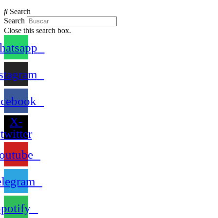
Search
Search
Close this search box.
atsapp
stagram
acebook
X-
twitter
outube
elegram
potify