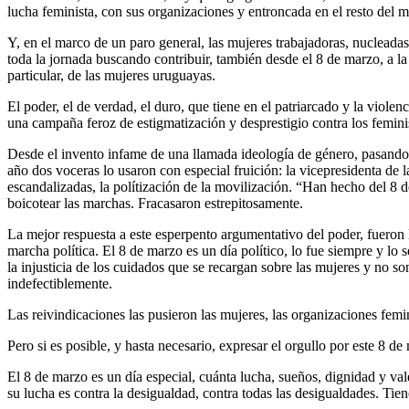
lucha feminista, con sus organizaciones y entroncada en el resto del 
Y, en el marco de un paro general, las mujeres trabajadoras, nucleadas
toda la jornada buscando contribuir, también desde el 8 de marzo, a l
particular, de las mujeres uruguayas.
El poder, el de verdad, el duro, que tiene en el patriarcado y la viole
una campaña feroz de estigmatización y desprestigio contra los femin
Desde el invento infame de una llamada ideología de género, pasando po
año dos voceras lo usaron con especial fruición: la vicepresidenta de
escandalizadas, la polítización de la movilización. “Han hecho del 8 
boicotear las marchas. Fracasaron estrepitosamente.
La mejor respuesta a este esperpento argumentativo del poder, fueron
marcha política. El 8 de marzo es un día político, lo fue siempre y lo 
la injusticia de los cuidados que se recargan sobre las mujeres y no so
indefectiblemente.
Las reivindicaciones las pusieron las mujeres, las organizaciones femi
Pero si es posible, y hasta necesario, expresar el orgullo por este 8
El 8 de marzo es un día especial, cuánta lucha, sueños, dignidad y v
su lucha es contra la desigualdad, contra todas las desigualdades. Tie