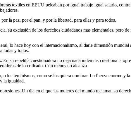
reras textiles en EEUU peleaban por igual trabajo igual salario, contra
abajadores.
or la paz, por el pan, y por la libertad, para ellas y para todos.
icia, su exclusión de los derechos ciudadanos más elementales, pero de
ral, lo hace hoy con el internacionalismo, al darle dimensión mundial a
a todas y todos.
s. En su rebeldía cuestionadora no deja nada indemne, cuestiona la opres
superadoras de lo criticado. Con menos no alcanza.
o, o los feminismos, como se los quiera nombrar. La fuerza enorme y la 
y la igualdad.
opresiones. Un día en el que las mujeres del mundo reclaman su derecho a