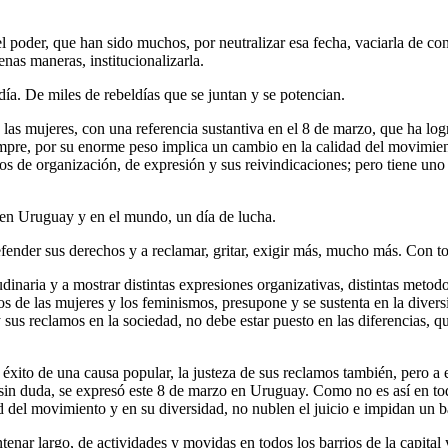
del poder, que han sido muchos, por neutralizar esa fecha, vaciarla de c
nas maneras, institucionalizarla.
día. De miles de rebeldías que se juntan y se potencian.
 las mujeres, con una referencia sustantiva en el 8 de marzo, que ha lo
pre, por su enorme peso implica un cambio en la calidad del movimient
 de organización, de expresión y sus reivindicaciones; pero tiene uno 
, en Uruguay y en el mundo, un día de lucha.
defender sus derechos y a reclamar, gritar, exigir más, mucho más. Con 
inaria y a mostrar distintas expresiones organizativas, distintas metodol
os de las mujeres y los feminismos, presupone y se sustenta en la divers
 sus reclamos en la sociedad, no debe estar puesto en las diferencias, q
 éxito de una causa popular, la justeza de sus reclamos también, pero a
o, sin duda, se expresó este 8 de marzo en Uruguay. Como no es así en to
 del movimiento y en su diversidad, no nublen el juicio e impidan un b
enar largo, de actividades y movidas en todos los barrios de la capital