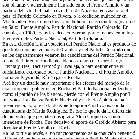
son binarias y generalmente han sido entre el Frente Amplio y un
partido del actual oficialismo, el Partido Nacional en casi todo el
país, el Partido Colorado en Rivera, o la coalición multicolor en
Montevideo. En el único lugar que hubo una elección triangular fue
en Salto, Frente Amplio, Partido Nacional, Partido Colorado. En
cambio, en 1989, todas las elecciones eran, por lo menos, entre tres,
Frente Amplio, Partido Nacional, Partido Colorado.
En esta elección la alta votación del Partido Nacional es producto de
que hubo muchos votantes de Cabildo y del Partido Colorado que
en los departamentos votaron las candidaturas del Partido Nacional,
o para definir entre candidatos blancos, como en Cerro Largo,
Treinta y Tres, Tacuarembó y Lavalleja, o para definir entre el
oficialismo, expresado por el Partido Nacional, y el Frente Amplio,
como en Paysandú, Río Negro y Rocha.
Acá hay un detalle muy importante a los efectos del manejo de la
coalición en el gobierno, en Rocha, el Partido Nacional, entendido
como el partido de los blancos, pierde con el Frente Amplio por 3
mil votos. La alianza Partido Nacional y Cabildo Abierto gana la
intendencia, porque Cabildo Abierto aporta 4 mil votos, con la
candidatura de Martín Rodríguez. Es eso lo que le da la diferencia
de mil votos que permite consagrar a Alejo Umpiérrez como
intendente de Rocha. Fue decisivo el aporte de Cabildo Abierto para
derrotar al Frente Amplio en Rocha.
En Salto fue al revés, el no funcionamiento de la coalición benefició
al Frente Amplio, que tuvo que enfrentar un Partido Nacional y un