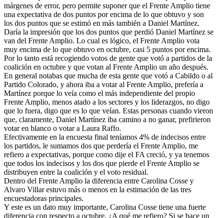
márgenes de error, pero permite suponer que el Frente Amplio tiene
una expectativa de dos puntos por encima de lo que obtuvo y son
los dos puntos que se estimó en más también a Daniel Martínez.
Daría la impresión que los dos puntos que perdió Daniel Martínez se
van del Frente Amplio. Lo cual es lógico, el Frente Amplio vota
muy encima de lo que obtuvo en octubre, casi 5 puntos por encima.
Por lo tanto está recogiendo votos de gente que votó a partidos de la
coalición en octubre y que votan al Frente Amplio un año después.
En general notabas que mucha de esta gente que votó a Cabildo o al
Partido Colorado, y ahora iba a votar al Frente Amplio, prefería a
Martínez porque lo veía como el más independiente del propio
Frente Amplio, menos atado a los sectores y los liderazgos, no digo
que lo fuera, digo que es lo que veían. Estas personas cuando vieron
que, claramente, Daniel Martínez iba camino a no ganar, prefirieron
votar en blanco o votar a Laura Raffo.
Efectivamente en la encuesta final teníamos 4% de indecisos entre
los partidos, le sumamos dos que perdería el Frente Amplio, me
refiero a expectativas, porque como dije el FA creció, y ya tenemos
que todos los indecisos y los dos que pierde el Frente Amplio se
distribuyen entre la coalición y el voto residual.
Dentro del Frente Amplio la diferencia entre Carolina Cosse y
Alvaro Villar estuvo más o menos en la estimación de las tres
encuestadoras principales.
Y este es un dato muy importante, Carolina Cosse tiene una fuerte
diferencia con respecto a octubre. ¿A qué me refiero? Si se hace un