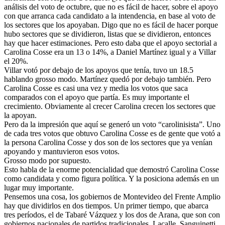
análisis del voto de octubre, que no es fácil de hacer, sobre el apoyo
con que arranca cada candidato a la intendencia, en base al voto de
los sectores que los apoyaban. Digo que no es fácil de hacer porque
hubo sectores que se dividieron, listas que se dividieron, entonces
hay que hacer estimaciones. Pero esto daba que el apoyo sectorial a
Carolina Cosse era un 13 o 14%, a Daniel Martínez igual y a Villar
el 20%.
Villar votó por debajo de los apoyos que tenía, tuvo un 18.5
hablando grosso modo. Martínez quedó por debajo también. Pero
Carolina Cosse es casi una vez y media los votos que saca
comparados con el apoyo que partía. Es muy importante el
crecimiento. Obviamente al crecer Carolina crecen los sectores que
la apoyan.
Pero da la impresión que aquí se generó un voto “carolinisista”. Uno
de cada tres votos que obtuvo Carolina Cosse es de gente que votó a
la persona Carolina Cosse y dos son de los sectores que ya venían
apoyando y mantuvieron esos votos.
Grosso modo por supuesto.
Esto habla de la enorme potencialidad que demostró Carolina Cosse
como candidata y como figura política. Y la posiciona además en un
lugar muy importante.
Pensemos una cosa, los gobiernos de Montevideo del Frente Amplio
hay que dividirlos en dos tiempos. Un primer tiempo, que abarca
tres períodos, el de Tabaré Vázquez y los dos de Arana, que son con
gobiernos nacionales de partidos tradicionales, Lacalle, Sanguinetti