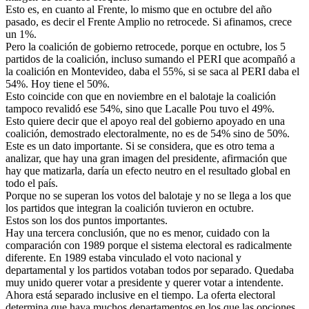
Esto es, en cuanto al Frente, lo mismo que en octubre del año
pasado, es decir el Frente Amplio no retrocede. Si afinamos, crece
un 1%.
Pero la coalición de gobierno retrocede, porque en octubre, los 5
partidos de la coalición, incluso sumando el PERI que acompañó a
la coalición en Montevideo, daba el 55%, si se saca al PERI daba el
54%. Hoy tiene el 50%.
Esto coincide con que en noviembre en el balotaje la coalición
tampoco revalidó ese 54%, sino que Lacalle Pou tuvo el 49%.
Esto quiere decir que el apoyo real del gobierno apoyado en una
coalición, demostrado electoralmente, no es de 54% sino de 50%.
Este es un dato importante. Si se considera, que es otro tema a
analizar, que hay una gran imagen del presidente, afirmación que
hay que matizarla, daría un efecto neutro en el resultado global en
todo el país.
Porque no se superan los votos del balotaje y no se llega a los que
los partidos que integran la coalición tuvieron en octubre.
Estos son los dos puntos importantes.
Hay una tercera conclusión, que no es menor, cuidado con la
comparación con 1989 porque el sistema electoral es radicalmente
diferente. En 1989 estaba vinculado el voto nacional y
departamental y los partidos votaban todos por separado. Quedaba
muy unido querer votar a presidente y querer votar a intendente.
Ahora está separado inclusive en el tiempo. La oferta electoral
determina que haya muchos departamentos en los que las opciones