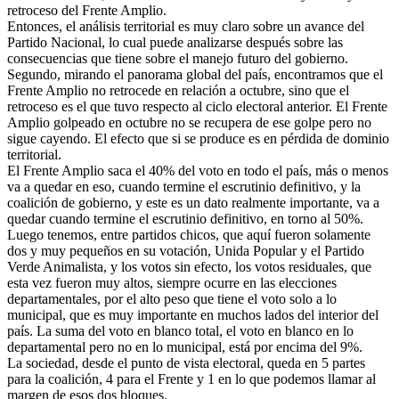
retroceso del Frente Amplio.
Entonces, el análisis territorial es muy claro sobre un avance del
Partido Nacional, lo cual puede analizarse después sobre las
consecuencias que tiene sobre el manejo futuro del gobierno.
Segundo, mirando el panorama global del país, encontramos que el
Frente Amplio no retrocede en relación a octubre, sino que el
retroceso es el que tuvo respecto al ciclo electoral anterior. El Frente
Amplio golpeado en octubre no se recupera de ese golpe pero no
sigue cayendo. El efecto que si se produce es en pérdida de dominio
territorial.
El Frente Amplio saca el 40% del voto en todo el país, más o menos
va a quedar en eso, cuando termine el escrutinio definitivo, y la
coalición de gobierno, y este es un dato realmente importante, va a
quedar cuando termine el escrutinio definitivo, en torno al 50%.
Luego tenemos, entre partidos chicos, que aquí fueron solamente
dos y muy pequeños en su votación, Unida Popular y el Partido
Verde Animalista, y los votos sin efecto, los votos residuales, que
esta vez fueron muy altos, siempre ocurre en las elecciones
departamentales, por el alto peso que tiene el voto solo a lo
municipal, que es muy importante en muchos lados del interior del
país. La suma del voto en blanco total, el voto en blanco en lo
departamental pero no en lo municipal, está por encima del 9%.
La sociedad, desde el punto de vista electoral, queda en 5 partes
para la coalición, 4 para el Frente y 1 en lo que podemos llamar al
margen de esos dos bloques.