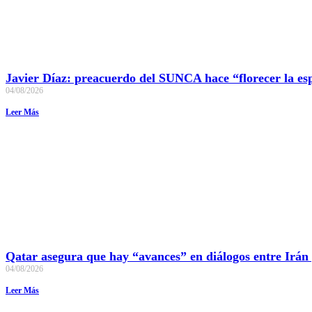
Javier Díaz: preacuerdo del SUNCA hace “florecer la es
04/08/2026
Leer Más
Qatar asegura que hay “avances” en diálogos entre Irán
04/08/2026
Leer Más