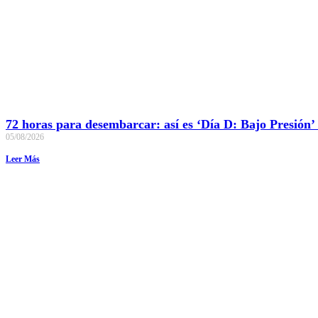
72 horas para desembarcar: así es ‘Día D: Bajo Presión’
05/08/2026
Leer Más