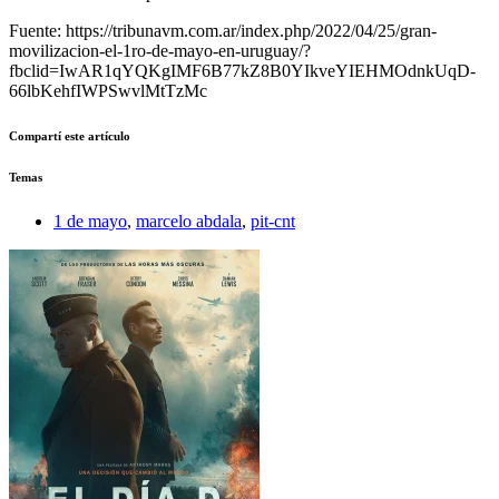
Fuente: https://tribunavm.com.ar/index.php/2022/04/25/gran-
movilizacion-el-1ro-de-mayo-en-uruguay/?
fbclid=IwAR1qYQKgIMF6B77kZ8B0YIkveYIEHMOdnkUqD-
66lbKehfIWPSwvlMtTzMc
Compartí este artículo
Temas
1 de mayo
,
marcelo abdala
,
pit-cnt