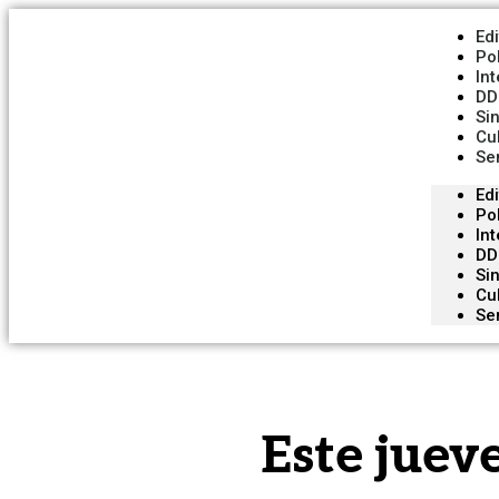
Edi
Pol
In
DD
Si
Cu
Se
Edi
Pol
In
DD
Si
Cu
Se
Este juev