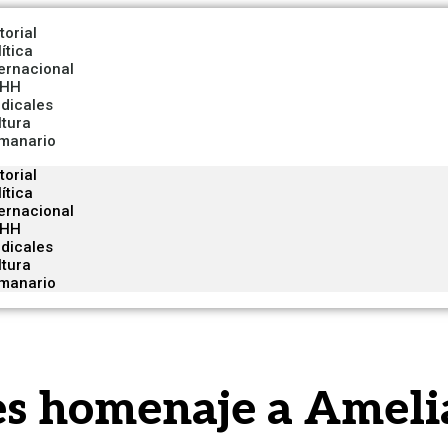
torial
ítica
ternacional
HH
ndicales
ltura
manario
torial
ítica
ternacional
HH
ndicales
ltura
manario
es homenaje a Ameli