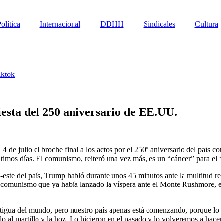
olítica
Internacional
DDHH
Sindicales
Cultura
iktok
esta del 250 aniversario de EE.UU.
 de julio el broche final a los actos por el 250º aniversario del país 
ltimos días. El comunismo, reiteró una vez más, es un “cáncer” para el “
ntro-este del país, Trump habló durante unos 45 minutos ante la multitud 
al comunismo que ya había lanzado la víspera ante el Monte Rushmore, 
tigua del mundo, pero nuestro país apenas está comenzando, porque lo m
ido al martillo y la hoz. Lo hicieron en el pasado y lo volveremos a hacer