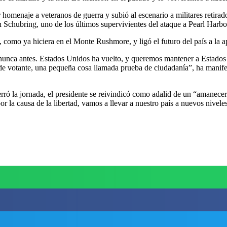
r homenaje a veteranos de guerra y subió al escenario a militares retira
Schubring, uno de los últimos supervivientes del ataque a Pearl Harbo
como ya hiciera en el Monte Rushmore, y ligó el futuro del país a la ap
nunca antes. Estados Unidos ha vuelto, y queremos mantener a Estado
n de votante, una pequeña cosa llamada prueba de ciudadanía”, ha manif
erró la jornada, el presidente se reivindicó como adalid de un “amanec
 por la causa de la libertad, vamos a llevar a nuestro país a nuevos nive