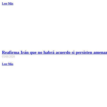
Leer Más
Reafirma Irán que no habrá acuerdo si persisten amenaza
05/08/2026
Leer Más