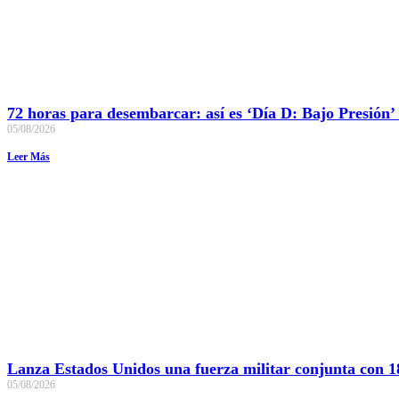
72 horas para desembarcar: así es ‘Día D: Bajo Presión’
05/08/2026
Leer Más
Lanza Estados Unidos una fuerza militar conjunta con 18
05/08/2026