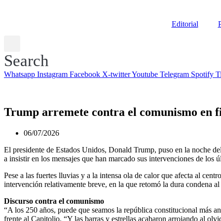
Editorial
P
Search
Whatsapp
Instagram
Facebook
X-twitter
Youtube
Telegram
Spotify
T
Trump arremete contra el comunismo en fi
06/07/2026
El presidente de Estados Unidos, Donald Trump, puso en la noche del 4
a insistir en los mensajes que han marcado sus intervenciones de los ú
Pese a las fuertes lluvias y a la intensa ola de calor que afecta al ce
intervención relativamente breve, en la que retomó la dura condena 
Discurso contra el comunismo
“A los 250 años, puede que seamos la república constitucional más an
frente al Capitolio. “Y las barras y estrellas acabaron arrojando al olv