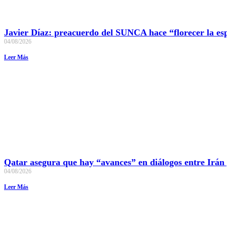
Javier Díaz: preacuerdo del SUNCA hace “florecer la es
04/08/2026
Leer Más
Qatar asegura que hay “avances” en diálogos entre Irán
04/08/2026
Leer Más