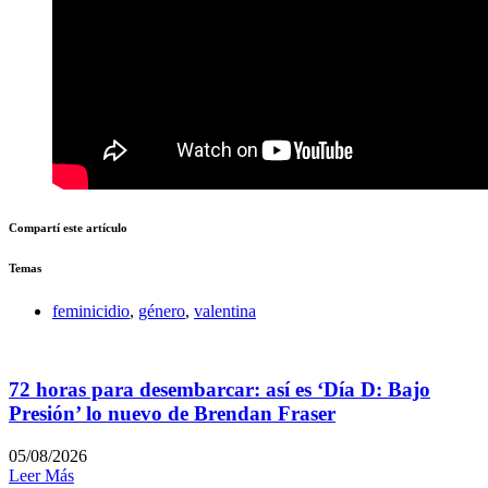
Compartí este artículo
Temas
feminicidio
,
género
,
valentina
72 horas para desembarcar: así es ‘Día D: Bajo
Presión’ lo nuevo de Brendan Fraser
05/08/2026
Leer Más