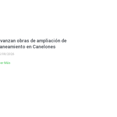
vanzan obras de ampliación de
aneamiento en Canelones
5/08/2026
eer Más