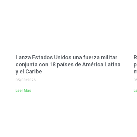
:
Lanza Estados Unidos una fuerza militar
R
conjunta con 18 países de América Latina
p
y el Caribe
m
05/08/2026
0
Leer Más
L