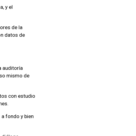
, y el
ores de la
ron datos de
 auditoría
ceso mismo de
otos con estudio
nes.
o a fondo y bien