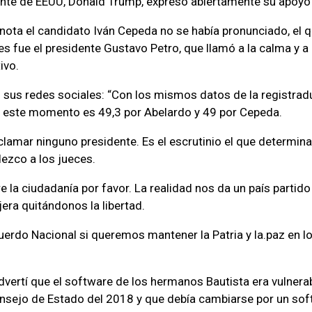
dente de EEUU, Donald Trump, expresó abiertamente su apoyo a
 nota el candidato Iván Cepeda no se había pronunciado, el qu
es fue el presidente Gustavo Petro, que llamó a la calma y a 
ivo.
 sus redes sociales: “Con los mismos datos de la registradur
n este momento es 49,3 por Abelardo y 49 por Cepeda.
lamar ninguno presidente. Es el escrutinio el que determina
ezco a los jueces.
e la ciudadanía por favor. La realidad nos da un país partido 
jera quitándonos la libertad.
erdo Nacional si queremos mantener la Patria y la.paz en l
dvertí que el software de los hermanos Bautista era vulnera
nsejo de Estado del 2018 y que debía cambiarse por un sof