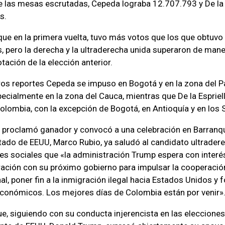
 las mesas escrutadas, Cepeda lograba 12.707.793 y De la 
s.
 que en la primera vuelta, tuvo más votos que los que obtuv
, pero la derecha y la ultraderecha unida superaron de man
otación de la elección anterior.
os reportes Cepeda se impuso en Bogotá y en la zona del Pac
ecialmente en la zona del Cauca, mientras que De la Espriell
Colombia, con la excepción de Bogotá, en Antioquía y en los
se proclamó ganador y convocó a una celebración en Barranqui
tado de EEUU, Marco Rubio, ya saludó al candidato ultraderec
des sociales que «la administración Trump espera con interés
ación con su próximo gobierno para impulsar la cooperació
l, poner fin a la inmigración ilegal hacia Estados Unidos y f
económicos. Los mejores días de Colombia están por venir»
e, siguiendo con su conducta injerencista en las eleccione