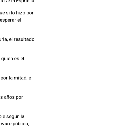
 De la Espriella.
e si lo hizo por
esperar el
ia, el resultado
 quién es el
por la mitad, e
os años por
ble según la
tware público,