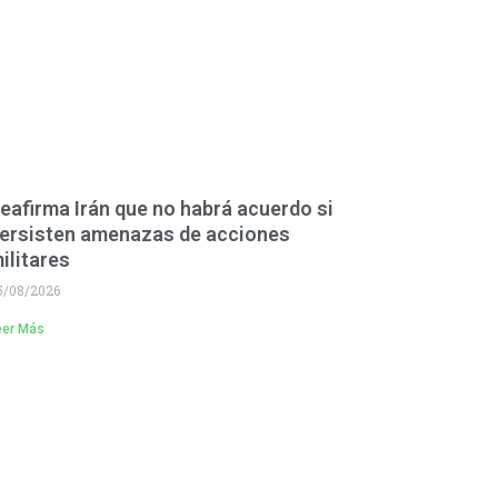
eafirma Irán que no habrá acuerdo si
ersisten amenazas de acciones
ilitares
5/08/2026
eer Más