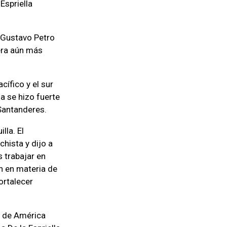
Espriella
o Gustavo Petro
era aún más
ífico y el sur
a se hizo fuerte
 Santanderes.
lla. El
hista y dijo a
 trabajar en
n en materia de
ortalecer
.
s de América