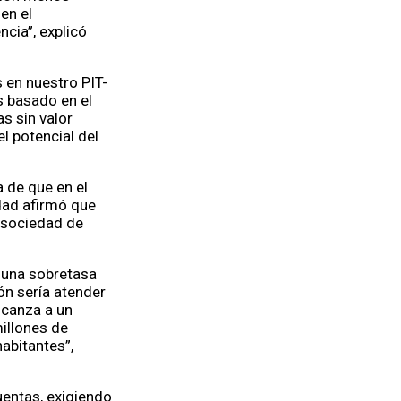
en el
cia”, explicó
 en nuestro PIT-
s basado en el
s sin valor
l potencial del
a de que en el
dad afirmó que
o sociedad de
 una sobretasa
ón sería atender
lcanza a un
illones de
abitantes”,
uentas, exigiendo