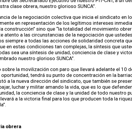
ombre del Secretariado Ejecutivo de nuestro PIT-CNT, a un 
tra clase obrera, nuestro glorioso SUNCA”.
ncia de la negociación colectiva que inicia el sindicato en 
amente en representación de los legítimos intereses inmedia
la construcción” sino que “la totalidad del movimiento obre
 atento a las circunstancias de la negociación que ustede
os siempre a todas las acciones de solidaridad concreta q
ue en estas condiciones tan complejas, la síntesis que ust
todas sea una síntesis de unidad, conciencia de clase y victo
umbrado nuestro glorioso SUNCA”.
sobre la movilización con paro que llevará adelante el 10 de
 oportunidad, tendrá su punto de concentración en la barriad
stó a la nueva dirección del sindicato, que también se prese
bajar, luchar y militar amando la vida, que es lo que defend
unidad, la conciencia de clase y la unidad de todo nuestro p
evará a la victoria final para los que producen toda la riquez
da”.
ia obrera