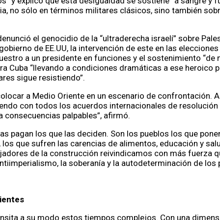
” y explicó que esta desigualdad se sostiene “a sangre y f
cia, no sólo en términos militares clásicos, sino también sob
enunció el genocidio de la “ultraderecha israelí” sobre Pales
gobierno de EE.UU, la intervención de este en las elecciones
uestro a un presidente en funciones y el sostenimiento “de
ra Cuba “llevando a condiciones dramáticas a ese heroico p
ares sigue resistiendo”.
colocar a Medio Oriente en un escenario de confrontación.
iendo con todos los acuerdos internacionales de resolución 
ga consecuencias palpables”, afirmó.
las pagan los que las deciden. Son los pueblos los que pone
 los que sufren las carencias de alimentos, educación y sal
bajadores de la construcción reivindicamos con más fuerza q
ntiimperialismo, la soberanía y la autodeterminación de los p
ientes
ransita a su modo estos tiempos complejos. Con una dimen