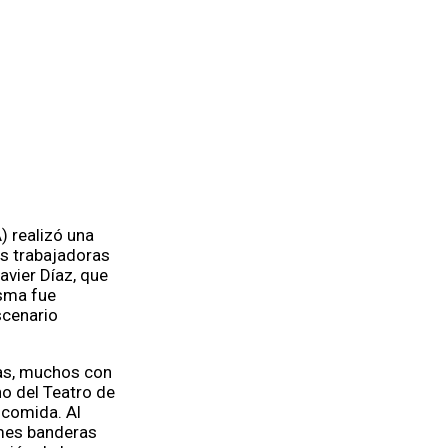
) realizó una
as trabajadoras
avier Díaz, que
isma fue
scenario
ras, muchos con
no del Teatro de
 comida. Al
rmes banderas