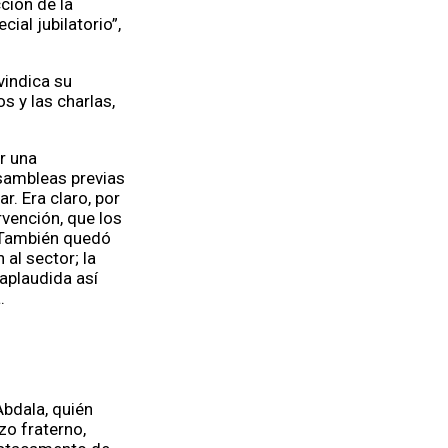
ción de la
ial jubilatorio”,
vindica su
s y las charlas,
r una
asambleas previas
r. Era claro, por
rvención, que los
. También quedó
al sector; la
aplaudida así
a.
Abdala, quién
zo fraterno,