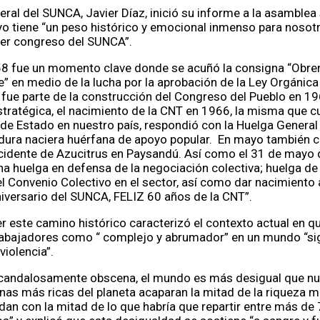
neral del SUNCA, Javier Díaz, inició su informe a la asamble
o tiene “un peso histórico y emocional inmenso para nosot
mer congreso del SUNCA”.
8 fue un momento clave donde se acuñó la consigna “Obrer
e” en medio de la lucha por la aprobación de la Ley Orgánica
 fue parte de la construcción del Congreso del Pueblo en 19
stratégica, el nacimiento de la CNT en 1966, la misma que 
 de Estado en nuestro país, respondió con la Huelga General
tadura naciera huérfana de apoyo popular. En mayo tambié
cidente de Azucitrus en Paysandú. Así como el 31 de mayo 
na huelga en defensa de la negociación colectiva; huelga de
l Convenio Colectivo en el sector, así como dar nacimiento
aniversario del SUNCA, FELIZ 60 años de la CNT”.
r este camino histórico caracterizó el contexto actual en qu
trabajadores como “ complejo y abrumador” en un mundo “si
violencia”.
candalosamente obscena, el mundo es más desigual que nunc
nas más ricas del planeta acaparan la mitad de la riqueza m
an con la mitad de lo que habría que repartir entre más de