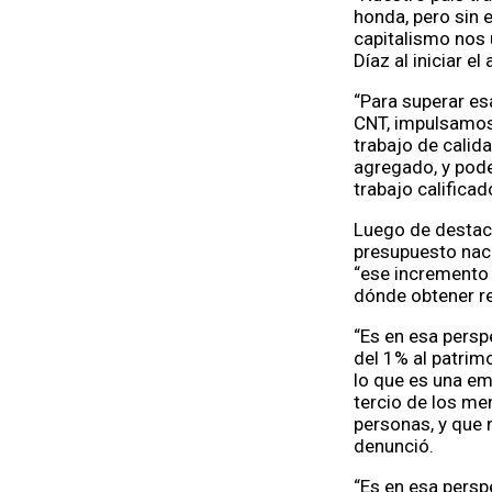
honda, pero sin 
capitalismo nos 
Díaz al iniciar el
“Para superar es
CNT, impulsamos 
trabajo de calid
agregado, y pode
trabajo califica
Luego de destacar
presupuesto naci
“ese incremento 
dónde obtener re
“Es en esa persp
del 1% al patrim
lo que es una em
tercio de los me
personas, y que 
denunció.
“Es en esa persp