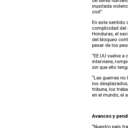
de seres humanos
inusitada violen
civil”.
En este sentido d
complicidad del 
Honduras, el sec
del bloqueo cont
pesar de los pes
“EE.UU vuelve a 
interviene, romp
sin que ello ten
“Las guerras no 
los desplazados,
tribuna, los tra
en el mundo, el a
Avances y pend
“Nuestro país t