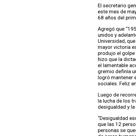
El secretario ge
este mes de may
68 años del pri
Agregó que “195
unidos y adelant
Universidad, que
mayor victoria e
produjo el golpe
hizo que la dic
el lamentable ac
gremio definía u
logró mantener e
sociales. Feliz 
Luego de recorre
la lucha de los 
desigualdad y la 
“Desigualdad es
que las 12 perso
personas se qued