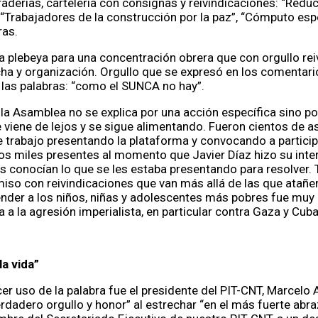
aderías, cartelería con consignas y reivindicaciones: “Reduc
 “Trabajadores de la construcción por la paz”, “Cómputo espec
ras.
 plebeya para una concentración obrera que con orgullo rei
ha y organización. Orgullo que se expresó en los comentario
en las palabras: “como el SUNCA no hay”.
la Asamblea no se explica por una acción específica sino po
viene de lejos y se sigue alimentando. Fueron cientos de 
e trabajo presentando la plataforma y convocando a participa
los miles presentes al momento que Javier Díaz hizo su inte
as conocían lo que se les estaba presentando para resolver
iso con reivindicaciones que van más allá de las que atañen 
nder a los niños, niñas y adolescentes más pobres fue muy 
 a la agresión imperialista, en particular contra Gaza y Cub
a vida”
er uso de la palabra fue el presidente del PIT-CNT, Marcelo 
rdadero orgullo y honor” al estrechar “en el más fuerte abra