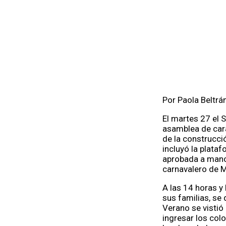
Por Paola Beltrá
El martes 27 el 
asamblea de cará
de la construcci
incluyó la plataf
aprobada a mano 
carnavalero de 
A las 14 horas y
sus familias, se 
Verano se vistió
ingresar los col