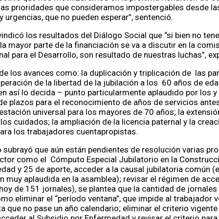
las prioridades que consideramos impostergables desde las
y urgencias, que no pueden esperar”, sentenció.
vindicó los resultados del Diálogo Social que “si bien no t
la mayor parte de la financiación se va a discutir en la comis
al para el Desarrollo, son resultado de nuestras luchas”, ex
e los avances como: la duplicación y triplicación de las par
uperación de la libertad de la jubilación a los 60 años de ed
en así lo decida – punto particularmente aplaudido por los y
 de plazos para el reconocimiento de años de servicios ante
restación universal para los mayores de 70 años; la extensió
los cuidados; la ampliación de la licencia paternal y la creac
ra los trabajadores cuentapropistas.
 subrayó que aún están pendientes de resolución varias pr
ctor como el Cómputo Especial Jubilatorio en la Construcc
dad y 25 de aporte, acceder a la causal jubilatoria común (
ón muy aplaudida en la asamblea); revisar el régimen de acc
oy de 151 jornales), se plantea que la cantidad de jornale
omo eliminar el “período ventana”, que impide al trabajador v
a que no pase un año calendario; eliminar el criterio vigente
ceder al Subsidio por Enfermedad y revisar el criterio para 