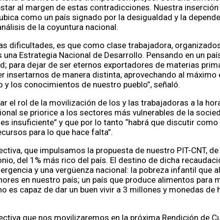
estar al margen de estas contradicciones. Nuestra inserción 
ubica como un país signado por la desigualdad y la dependen
 análisis de la coyuntura nacional.
as dificultades, es que como clase trabajadora, organizados
una Estrategia Nacional de Desarrollo. Pensando en un paí
ad; para dejar de ser eternos exportadores de materias prima
r insertarnos de manera distinta, aprovechando al máximo e
do y los conocimientos de nuestro pueblo”, señaló.
 el rol de la movilización de los y las trabajadoras a la hor
onal se priorice a los sectores más vulnerables de la socie
es insuficiente” y que por lo tanto “habrá que discutir com
cursos para lo que hace falta”.
ectiva, que impulsamos la propuesta de nuestro PIT-CNT, de
onio, del 1% más rico del país. El destino de dicha recaudaci
ergencia y una vergüenza nacional: la pobreza infantil que a
nores en nuestro país; un país que produce alimentos para m
no es capaz de dar un buen vivir a 3 millones y monedas de h
ectiva que nos movilizaremos en la próxima Rendición de C