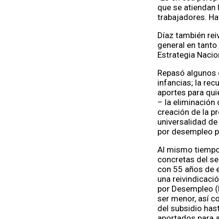
que se atiendan 
trabajadores. Ha
Díaz también rei
general en tanto 
Estrategia Nacion
Repasó algunos d
infancias; la rec
aportes para qui
– la eliminación
creación de la p
universalidad de 
por desempleo pa
Al mismo tiempo
concretas del se
con 55 años de e
una reivindicaci
por Desempleo (h
ser menor, así c
del subsidio hast
aportados para ac