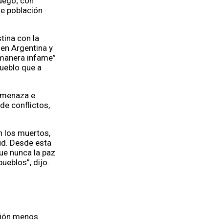
uego; con
re población
tina con la
 en Argentina y
 manera infame”
ueblo que a
 Amenaza e
de conflictos,
n los muertos,
ud. Desde esta
ue nunca la paz
ueblos”, dijo.
sión menos