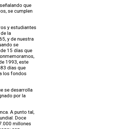
a señalando que
ros, se cumplen
os y estudiantes
 de la
65, y de nuestra
cuando se
 de 15 días que
n conmemoramos,
de 1993, este
 83 días que
 a los fondos
e se desarrolla
gnado por la
a. A punto tal,
undial. Doce
 7.000 millones