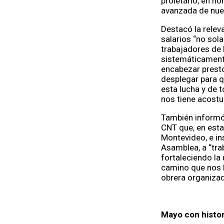
proletario, en n
avanzada de nues
Destacó la releva
salarios “no sol
trabajadores de 
sistemáticamente
encabezar prest
desplegar para q
esta lucha y de 
nos tiene acost
También informó 
CNT que, en esta
Montevideo, e in
Asamblea, a “tra
fortaleciendo la 
camino que nos ll
obrera organiza
Mayo con histor