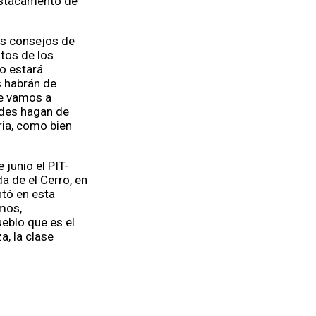
destacamento de
los consejos de
tos de los
ro estará
s habrán de
ue vamos a
edes hagan de
ria, como bien
 junio el PIT-
a de el Cerro, en
ntó en esta
emos,
ueblo que es el
a, la clase