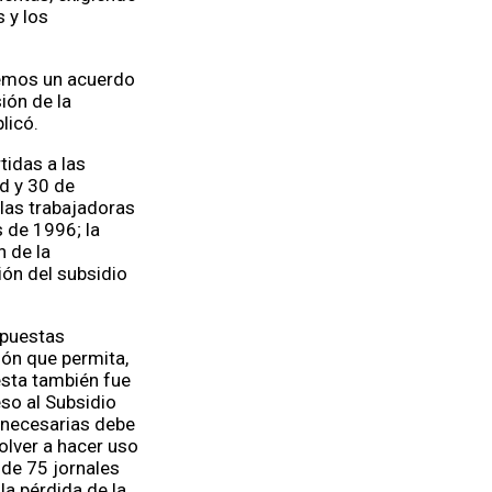
 y los
enemos un acuerdo
ión de la
plicó.
tidas a las
ad y 30 de
 las trabajadoras
s de 1996; la
n de la
ión del subsidio
opuestas
ión que permita,
esta también fue
eso al Subsidio
s necesarias debe
olver a hacer uso
 de 75 jornales
la pérdida de la