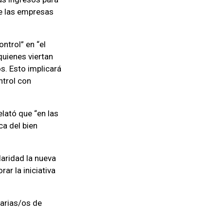
ue las empresas
ntrol” en “el
quienes viertan
s. Esto implicará
ntrol con
elató que “en las
ca del bien
laridad la nueva
ar la iniciativa
tarias/os de