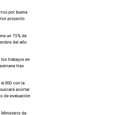
orros por buena
rior proyecto
iene un 75% de
iembre del año
 los trabajos en
e semana tras
el BID con la
 buscará acortar
ño de evaluación
 Ministerio de