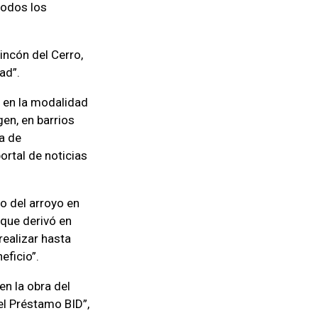
todos los
incón del Cerro,
ad”.
o en la modalidad
gen, en barrios
a de
ortal de noticias
to del arroyo en
 que derivó en
realizar hasta
eficio”.
en la obra del
el Préstamo BID”,