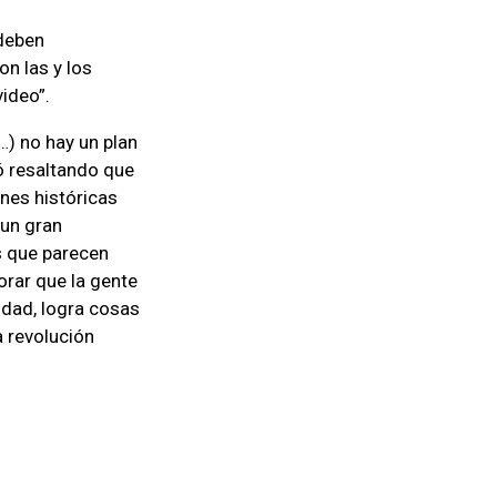
 deben
n las y los
ideo”.
…) no hay un plan
zó resaltando que
ones históricas
 un gran
s que parecen
rar que la gente
idad, logra cosas
a revolución