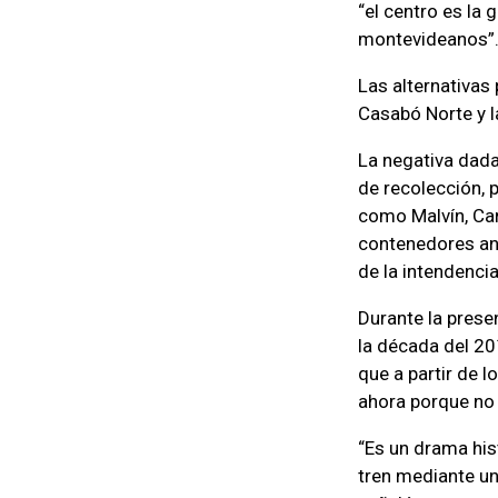
“el centro es la
montevideanos”
Las alternativas
Casabó Norte y l
La negativa dada
de recolección, p
como Malvín, Car
contenedores ant
de la intendencia
Durante la prese
la década del 20´
que a partir de 
ahora porque no 
“Es un drama hist
tren mediante un