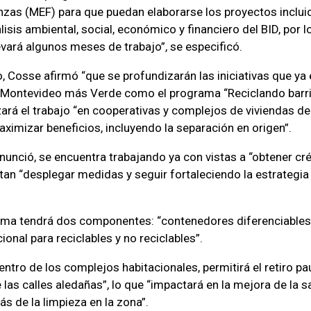
zas (MEF) para que puedan elaborarse los proyectos incluid
isis ambiental, social, económico y financiero del BID, por l
vará algunos meses de trabajo”, se especificó.
Cosse afirmó “que se profundizarán las iniciativas que ya
n Montevideo más Verde como el programa “Reciclando barrio
izará el trabajo “en cooperativas y complejos de viviendas d
ximizar beneficios, incluyendo la separación en origen”.
anunció, se encuentra trabajando ya con vistas a “obtener cr
tan “desplegar medidas y seguir fortaleciendo la estrategi
stema tendrá dos componentes: “contenedores diferenciables
onal para reciclables y no reciclables”.
ntro de los complejos habitacionales, permitirá el retiro pau
as calles aledañas”, lo que “impactará en la mejora de la sa
s de la limpieza en la zona”.