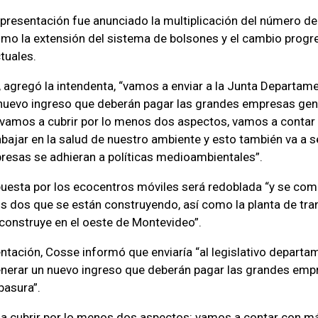
a presentación fue anunciado la multiplicación del número 
como la extensión del sistema de bolsones y el cambio progr
tuales.
”, agregó la intendenta, “vamos a enviar a la Junta Departam
 nuevo ingreso que deberán pagar las grandes empresas ge
 vamos a cubrir por lo menos dos aspectos, vamos a conta
abajar en la salud de nuestro ambiente y esto también va a s
resas se adhieran a políticas medioambientales”.
puesta por los ecocentros móviles será redoblada “y se com
 dos que se están construyendo, así como la planta de tra
construye en el oeste de Montevideo”.
ntación, Cosse informó que enviaría “al legislativo departa
enerar un nuevo ingreso que deberán pagar las grandes emp
basura”.
a cubrir por lo menos dos aspectos: vamos a contar con m