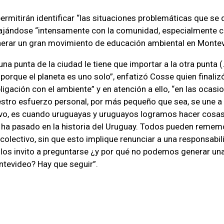
ermitirán identificar “las situaciones problemáticas que se
bajándose “intensamente con la comunidad, especialmente co
nerar un gran movimiento de educación ambiental en Montev
na punta de la ciudad le tiene que importar a la otra punta (
 porque el planeta es uno solo”, enfatizó Cosse quien finali
igación con el ambiente” y en atención a ello, “en las ocasi
estro esfuerzo personal, por más pequeño que sea, se une a
ivo, es cuando uruguayas y uruguayos logramos hacer cosa
 ha pasado en la historia del Uruguay. Todos pueden rememo
colectivo, sin que esto implique renunciar a una responsabil
 los invito a preguntarse ¿y por qué no podemos generar un
tevideo? Hay que seguir”.