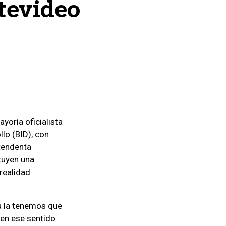
tevideo
yoría oficialista
lo (BID), con
tendenta
tuyen una
 realidad
ia la tenemos que
 en ese sentido