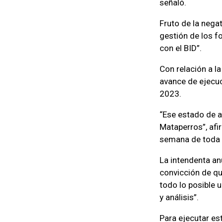
señaló.
Fruto de la negat
gestión de los f
con el BID”.
Con relación a l
avance de ejecuc
2023.
“Ese estado de av
Mataperros”, afi
semana de toda n
La intendenta an
convicción de que
todo lo posible 
y análisis”.
Para ejecutar es