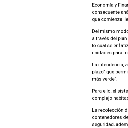
Economía y Finan
consecuente anál
que comienza lle
Del mismo modo, 
a través del pla
lo cual se enfat
unidades para ma
La intendencia, 
plazo” que permi
más verde”.
Para ello, el si
complejo habitaci
La recolección de
contenedores de l
seguridad, ademá