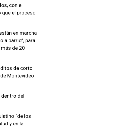
os, con el
o que el proceso
 están en marcha
 a barrio”, para
e más de 20
éditos de corto
a de Montevideo
 dentro del
latino “de los
lud y en la