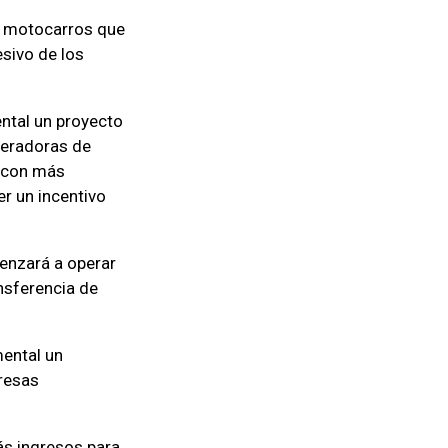
de motocarros que
esivo de los
ental un proyecto
neradoras de
r con más
er un incentivo
enzará a operar
nsferencia de
mental un
resas
ás ingresos para