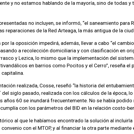
 gente y no estamos hablando de la mayoría, sino de todas y 
.
 presentadas no incluyen, se informó, “el saneamiento para R
as reparaciones de la Red Arteaga, la más antigua de la ciud
 por la oposición impedirá, además, llevar a cabo “el cambi
asando a recolección domiciliaria y con clasificación en ori
rasco y Lezica, lo mismo que la implementación del sistem
ivandálicos en barrios como Pocitos y el Cerro”, reseña el p
 capitalina.
ntación realizada, Cosse, reseñó “la historia del entubamien
 del siglo pasado, realizada con los cálculos de la época, lo
los años 60 se inundará frecuentemente. No se había podido 
cumplía con los parámetros del BID en la relación costo-ben
órico al que le habíamos encontrado la solución al incluirla 
 convenio con el MTOP, y al financiar la otra parte mediante 