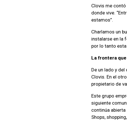
Clovis me contó 
donde vive. “En
estamos”.
Charlamos un bue
instalarse en la
por lo tanto esta
La frontera que 
De un lado y del
Clovis. En el ot
propietario de va
Este grupo empre
siguiente comuni
continúa abierta 
Shops, shopping