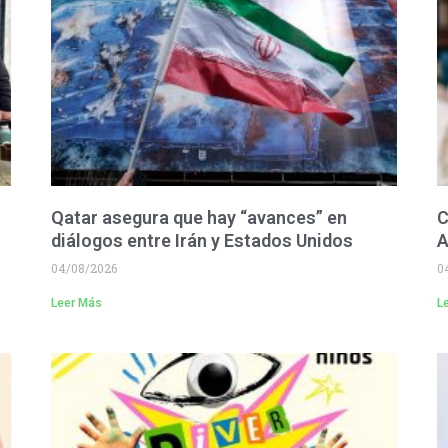
Qatar asegura que hay “avances” en
C
diálogos entre Irán y Estados Unidos
A
04/08/2026
0
Leer Más
L