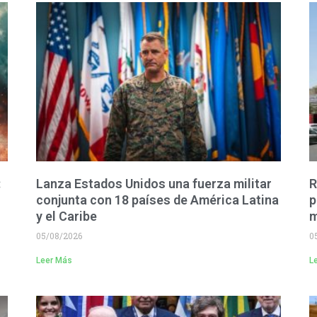
:
Lanza Estados Unidos una fuerza militar
R
conjunta con 18 países de América Latina
p
y el Caribe
m
05/08/2026
0
Leer Más
L