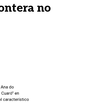
rontera no
a Ana do
a Cuaró” en
l característico