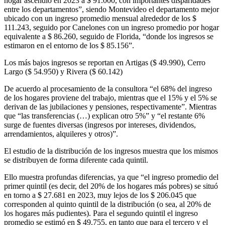
hogar ascendió en 2023 a $ 91.000, con importantes disparidades
entre los departamentos”, siendo Montevideo el departamento mejor
ubicado con un ingreso promedio mensual alrededor de los $
111.243, seguido por Canelones con un ingreso promedio por hogar
equivalente a $ 86.260, seguido de Florida, “donde los ingresos se
estimaron en el entorno de los $ 85.156”.
Los más bajos ingresos se reportan en Artigas ($ 49.990), Cerro
Largo ($ 54.950) y Rivera ($ 60.142)
De acuerdo al procesamiento de la consultora “el 68% del ingreso
de los hogares proviene del trabajo, mientras que el 15% y el 5% se
derivan de las jubilaciones y pensiones, respectivamente”. Mientras
que “las transferencias (…) explican otro 5%” y “el restante 6%
surge de fuentes diversas (ingresos por intereses, dividendos,
arrendamientos, alquileres y otros)”.
El estudio de la distribución de los ingresos muestra que los mismos
se distribuyen de forma diferente cada quintil.
Ello muestra profundas diferencias, ya que “el ingreso promedio del
primer quintil (es decir, del 20% de los hogares más pobres) se situó
en torno a $ 27.681 en 2023, muy lejos de los $ 206.045 que
corresponden al quinto quintil de la distribución (o sea, al 20% de
los hogares más pudientes). Para el segundo quintil el ingreso
promedio se estimó en $ 49.755, en tanto que para el tercero y el