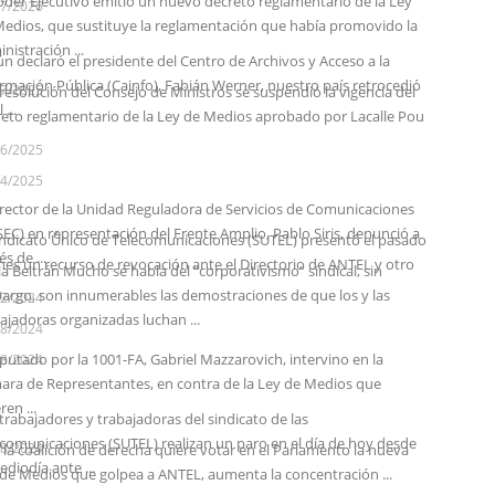
oder Ejecutivo emitió un nuevo decreto reglamentario de la Ley
07/2026
edios, que sustituye la reglamentación que había promovido la
nistración ...
n declaró el presidente del Centro de Archivos y Acceso a la
rmación Pública (Cainfo), Fabián Werner, nuestro país retrocedió
07/2025
resolución del Consejo de Ministros se suspendió la vigencia del
 ...
eto reglamentario de la Ley de Medios aprobado por Lacalle Pou
06/2025
04/2025
irector de la Unidad Reguladora de Servicios de Comunicaciones
EC) en representación del Frente Amplio, Pablo Siris, denunció a
indicato Único de Telecomunicaciones (SUTEL) presentó el pasado
és de ...
nes un recurso de revocación ante el Directorio de ANTEL y otro
a Beltrán Mucho se habla del “corporativismo” sindical, sin
.
rgo, son innumerables las demostraciones de que los y las
12/2024
ajadoras organizadas luchan ...
08/2024
iputado por la 1001-FA, Gabriel Mazzarovich, intervino en la
08/2024
ara de Representantes, en contra de la Ley de Medios que
ren ...
trabajadores y trabajadoras del sindicato de las
comunicaciones (SUTEL) realizan un paro en el día de hoy desde
08/2024
la coalición de derecha quiere votar en el Parlamento la nueva
ediodía ante ...
de Medios que golpea a ANTEL, aumenta la concentración ...